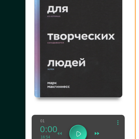
01
0:00
16:54