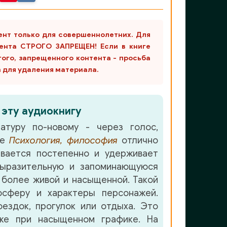
ент только для совершеннолетних. Для
ента СТРОГО ЗАПРЕЩЕН! Если в книге
гого, запрещенного контента - просьба
m для удаления материала.
 эту аудиокнигу
атуру по-новому - через голос,
ре
Психология, философия
отлично
вается постепенно и удерживает
ыразительную и запоминающуюся
более живой и насыщенной. Такой
осферу и характеры персонажей.
ездок, прогулок или отдыха. Это
аже при насыщенном графике. На