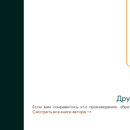
10
11
12
13
14
15
16
17
18
Дру
19
Если вам понравилось это произведение, обра
Смотреть все книги автора →
20