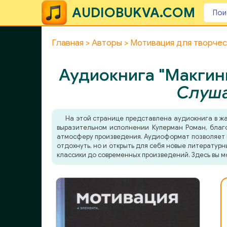
AUDIOBUKVA.COM
Главная
Авторы
Мотивация для творче
Аудиокнига "Макгин
Слуша
На этой странице представлена аудиокнига в ж
выразительном исполнении Куперман Роман, благо
атмосферу произведения. Аудиоформат позволяет по
отдохнуть, но и открыть для себя новые литератур
классики до современных произведений. Здесь вы м