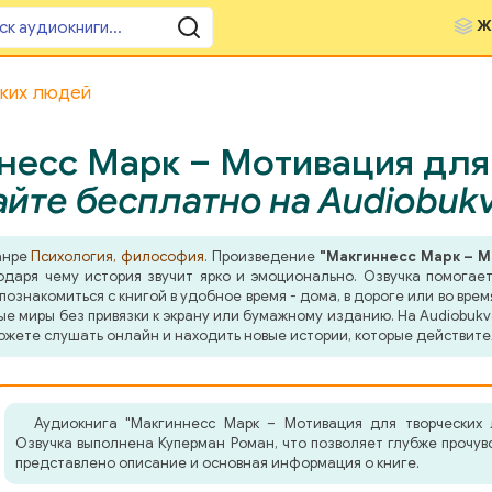
Ж
ских людей
несс Марк – Мотивация для 
йте бесплатно на Audiobuk
анре
Психология, философия
. Произведение
"Макгиннесс Марк – М
даря чему история звучит ярко и эмоционально. Озвучка помогает 
знакомиться с книгой в удобное время - дома, в дороге или во врем
ные миры без привязки к экрану или бумажному изданию. На Audiobuk
ожете слушать онлайн и находить новые истории, которые действите
Аудиокнига "Макгиннесс Марк – Мотивация для творческих
Озвучка выполнена Куперман Роман, что позволяет глубже прочув
представлено описание и основная информация о книге.