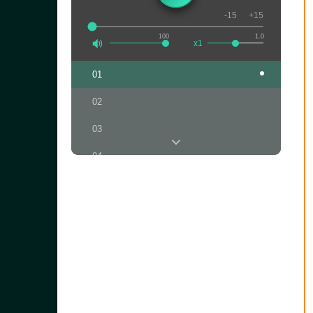
-15
+15
100
1.0
x1
01
02
03
04
05
06
07
08
09