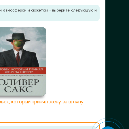
жей атмосферой и сюжетом - выберите следующую и
век, который принял жену за шляпу