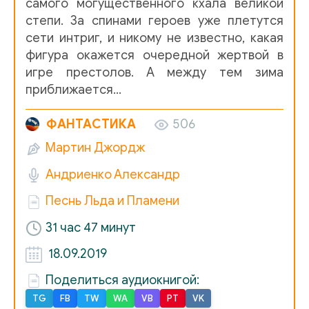
самого могущественного кхала великой
016
степи. За спинами героев уже плетутся
017
сети интриг, и никому не известно, какая
фигура окажется очередной жертвой в
018
игре престолов. А между тем зима
019
приближается…
020
ФАНТАСТИКА
506
021
Мартин Джордж
022
Андриенко Александр
023
Песнь Льда и Пламени
024
31 час 47 минут
025
18.09.2019
026
Поделиться аудиокнигой:
TG
FB
TW
WA
VB
PT
VK
027