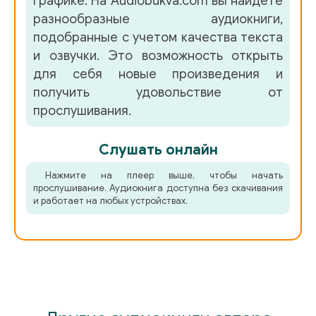
графике. На Audiobukva.com вы найдете
разнообразные аудиокниги,
051
подобранные с учетом качества текста
052
и озвучки. Это возможность открыть
для себя новые произведения и
053
получить удовольствие от
054
прослушивания.
055
Слушать онлайн
056
Нажмите на плеер выше, чтобы начать
057
прослушивание. Аудиокнига доступна без скачивания
и работает на любых устройствах.
058
059
060
061