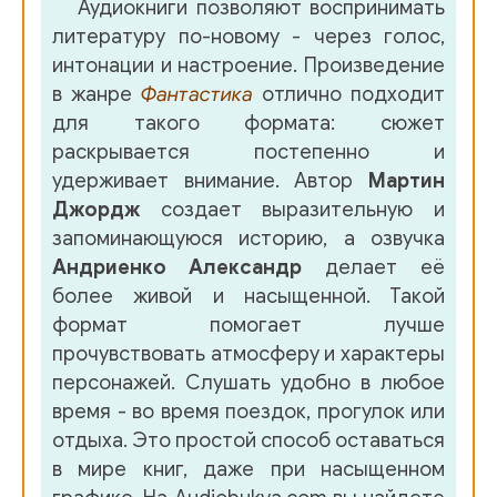
Аудиокниги позволяют воспринимать
039
литературу по-новому - через голос,
040
интонации и настроение. Произведение
в жанре
Фантастика
отлично подходит
041
для такого формата: сюжет
042
раскрывается постепенно и
удерживает внимание. Автор
Мартин
043
Джордж
создает выразительную и
044
запоминающуюся историю, а озвучка
Андриенко Александр
делает её
045
более живой и насыщенной. Такой
046
формат помогает лучше
прочувствовать атмосферу и характеры
047
персонажей. Слушать удобно в любое
048
время - во время поездок, прогулок или
отдыха. Это простой способ оставаться
049
в мире книг, даже при насыщенном
050