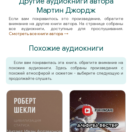
Другие аудиокниги автора
062
Мартин Джордж
063
Если вам понравилось это произведение, обратите
внимание на другие книги автора. На странице собраны
064
все аудиокниги, доступные для прослушивания.
Смотреть все книги автора →
065
Похожие аудиокниги
066
067
Если вам понравилась эта книга, обратите внимание на
похожие аудиокниги. Здесь собраны произведения с
068
похожей атмосферой и сюжетом - выберите следующую и
продолжайте слушать.
069
070
071
072
073