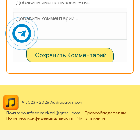
085
086
087
088
089
Сохранить Комментарий
090
091
092
093
© 2023 - 2026 Audiobukva.com
Почта: your.feedback.tpl@gmail.com
Правообладателям
094
Политика конфиденциальности
Читать книги
095
096