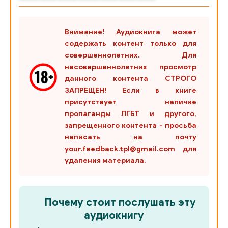
028
Внимание! Аудиокнига может
029
содержать контент только для
030
совершеннолетних. Для
несовершеннолетних просмотр
031
данного контента СТРОГО
ЗАПРЕЩЕН! Если в книге
032
присутствует наличие
033
пропаганды ЛГБТ и другого,
запрещенного контента - просьба
034
написать на почту
your.feedback.tpl@gmail.com для
035
удаления материала.
036
037
Почему стоит послушать эту
038
аудиокнигу