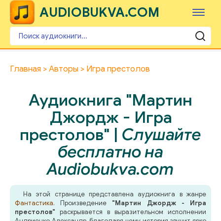
AUDIOBUKVA.COM
Главная
Авторы
Игра престолов
Аудиокнига "Мартин
Джордж - Игра
престолов" |
Слушайте
бесплатно на
Audiobukva.com
На этой странице представлена аудиокнига в жанре
Фантастика
. Произведение
"Мартин Джордж - Игра
престолов"
раскрывается в выразительном исполнении
Андриенко Александр, благодаря чему история звучит ярко