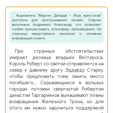
005
Аудиокнига "Мартин Джордж - Игра престолов"
006
доступна для прослушивания онлайн. Озвучка
выполнена Андриенко Александр, что позволяет
007
глубже прочувствовать атмосферу произведения. На
странице представлено описание и основная
008
информация о книге.
009
При странных обстоятельствах
010
умирает десница владыки Вестероса.
Король Роберт со свитой отправляется на
011
север к давнему другу Эддарду Старку,
чтобы предложить тому занять место
012
погибшего… Скрывающиеся в вольных
013
городах потомки свергнутой Робертом
династии Таргариенов вынашивают планы
014
возвращения Железного Трона, но для
015
этого им нужно заручиться поддержкой