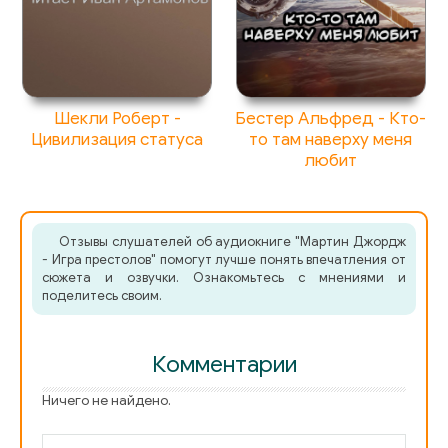
074
075
076
Шекли Роберт -
Бестер Альфред - Кто-
Цивилизация статуса
то там наверху меня
077
любит
078
079
Отзывы слушателей об аудиокниге "Мартин Джордж
- Игра престолов" помогут лучше понять впечатления от
080
сюжета и озвучки. Ознакомьтесь с мнениями и
поделитесь своим.
081
082
Комментарии
083
Ничего не найдено.
084