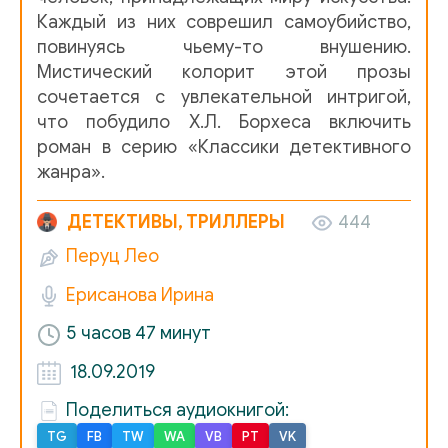
Каждый из них соврешил самоубийство,
0013
повинуясь чьему-то внушению.
Мистический колорит этой прозы
0014
сочетается с увлекательной интригой,
0015
что побудило Х.Л. Борхеса включить
роман в серию «Классики детективного
0016
жанра».
0017
ДЕТЕКТИВЫ, ТРИЛЛЕРЫ
444
0018
Перуц Лео
0019
Ерисанова Ирина
0020
5 часов 47 минут
0021
18.09.2019
0022
Поделиться аудиокнигой:
0023
TG
FB
TW
WA
VB
PT
VK