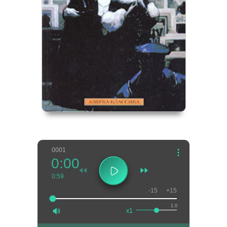
0001
0:00
0:59
-15
+15
1.0
x1