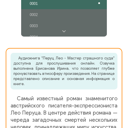
0001
0002
0003
0004
0005
Аудиокнига "Перуц Лео - Мастер страшного суда"
0006
доступна для прослушивания онлайн. Озвучка
выполнена Ерисанова Ирина, что позволяет глубже
0007
прочувствовать атмосферу произведения. На странице
представлено описание и основная информация о
0008
книге.
0009
Cамый известный роман знаменитого
0010
австрийского писателя-экспрессиониста
Лео Перуца. В центре действия романа —
0011
череда загадочных смертей нескольких
человек, принадлежащих миру искусства.
0012