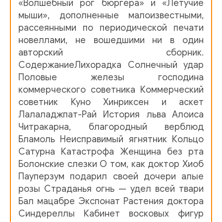
«Волшебный рог бюргера» и «Летучие
мыши», дополненные малоизвестными,
01-1-02_02
рассеянными по периодической печати
01-1-02_03
новеллами, не вошедшими ни в один
авторский сборник.
01-1-02_04
СодержаниеЛихорадка Солнечный удар
01-2-01-01_01
Половые железы господина
коммерческого советника Коммерческий
01-2-01-01_02
советник Куно Хинриксен и аскет
01-2-01-02_01
Лалаладжпат-Рай История льва Алоиса
Читракарна, благородный верблюд
01-2-01-02_02
Бламоль Неисправимый ягнятник Кольцо
01-2-01-02_03
Сатурна Катастрофа Женщина без рта
Болонские слезки О том, как доктор Хиоб
01-2-01-02_04
Пауперзум подарил своей дочери алые
розы Страданья огнь — удел всей твари
01-2-01-02_05
Бал мацабре Экспонат Растения доктора
01-2-01-02_06
Синдереллы Кабинет восковых фигур