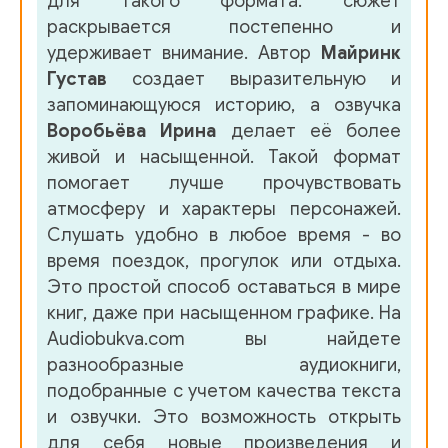
для такого формата: сюжет
01-4-02_01
раскрывается постепенно и
01-4-02_02
удерживает внимание. Автор
Майринк
Густав
создает выразительную и
01-4-02_03
запоминающуюся историю, а озвучка
01-4-02_04
Воробьёва Ирина
делает её более
живой и насыщенной. Такой формат
01-4-02_05
помогает лучше прочувствовать
01-4-02_06
атмосферу и характеры персонажей.
Слушать удобно в любое время - во
01-4-02_07
время поездок, прогулок или отдыха.
01-4-03
Это простой способ оставаться в мире
книг, даже при насыщенном графике. На
02-1-01_01
Audiobukva.com вы найдете
02-1-01_02
разнообразные аудиокниги,
подобранные с учетом качества текста
02-1-01_03
и озвучки. Это возможность открыть
02-1-01_04
для себя новые произведения и