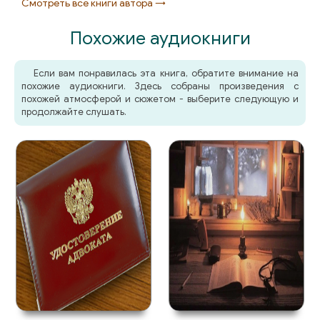
Смотреть все книги автора →
02-2-01_03
Похожие аудиокниги
02-2-01_04
02-2-01_05
Если вам понравилась эта книга, обратите внимание на
похожие аудиокниги. Здесь собраны произведения с
02-2-02_01
похожей атмосферой и сюжетом - выберите следующую и
продолжайте слушать.
02-2-02_02
02-2-02_03
02-2-02_04
02-2-03_01
02-2-03_02
02-2-03_03
02-2-04
02-3-01_01