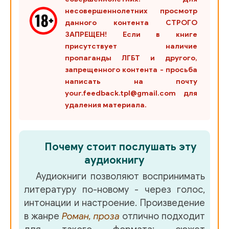
несовершеннолетних просмотр
01-3-01-02_03
данного контента СТРОГО
ЗАПРЕЩЕН! Если в книге
01-3-01-02_04
присутствует наличие
01-3-01-02_05
пропаганды ЛГБТ и другого,
запрещенного контента - просьба
01-3-01-02_06
написать на почту
your.feedback.tpl@gmail.com для
01-3-02_01
удаления материала.
01-3-02_02
01-4-01_01
Почему стоит послушать эту
01-4-01_02
аудиокнигу
01-4-01_03
Аудиокниги позволяют воспринимать
литературу по-новому - через голос,
01-4-01_04
интонации и настроение. Произведение
01-4-01_05
в жанре
Роман, проза
отлично подходит