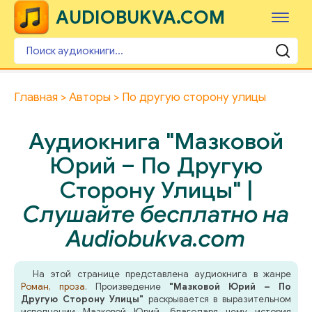
AUDIOBUKVA.COM
Главная
Авторы
По другую сторону улицы
Аудиокнига "Мазковой
Юрий – По Другую
Сторону Улицы" |
Слушайте бесплатно на
Audiobukva.com
На этой странице представлена аудиокнига в жанре
Роман, проза
. Произведение
"Мазковой Юрий – По
Другую Сторону Улицы"
раскрывается в выразительном
исполнении Мазковой Юрий, благодаря чему история