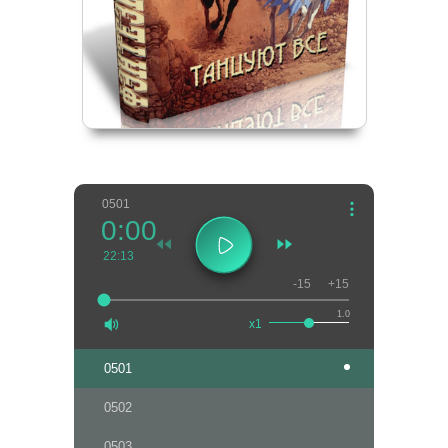
0501
0:00
22:13
-15
+15
1.0
x1
0501
0502
0503