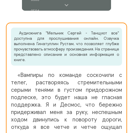
0504
0505
Аудиокнига "Мельник Сергей - Танцуют все"
0506
доступна для прослушивания онлайн. Озвучка
выполнена Гинатуллин Рустам, что позволяет глубже
0507
прочувствовать атмосферу произведения. На странице
представлено описание и основная информация о
0508
книге.
0509
«Вампиры по команде соскочили с
0510
телег, растворяясь стремительными
серыми тенями в густом придорожном
0511
подлеске, это будет наша не гласная
поддержка. Я и Десмос, что бережно
0512
придерживал меня за руку, неспешным
0513
ходом двинулись к повороту дороги,
откуда я все четче и четче ощущал
0514