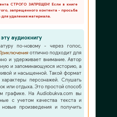
ента СТРОГО ЗАПРЕЩЕН! Если в книге
гого, запрещенного контента - просьба
m для удаления материала.
 эту аудиокнигу
атуру по-новому - через голос,
Приключения
отлично подходит для
но и удерживает внимание. Автор
ную и запоминающуюся историю, а
ивой и насыщенной. Такой формат
 характеры персонажей. Слушать
лок или отдыха. Это простой способ
м графике. На Audiobukva.com вы
нные с учетом качества текста и
 новые произведения и получить