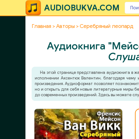
AUDIOBUKVA.COM
Главная
Авторы
Серебряный леопард
Аудиокнига "Мейс
Слуша
На этой странице представлена аудиокнига в ж
исполнении Аксентюк Валентин, благодаря чему и
произведения. Аудиоформат позволяет познакомитьс
но и открыть для себя новые литературные миры бе
до современных произведений. Здесь вы можете слу