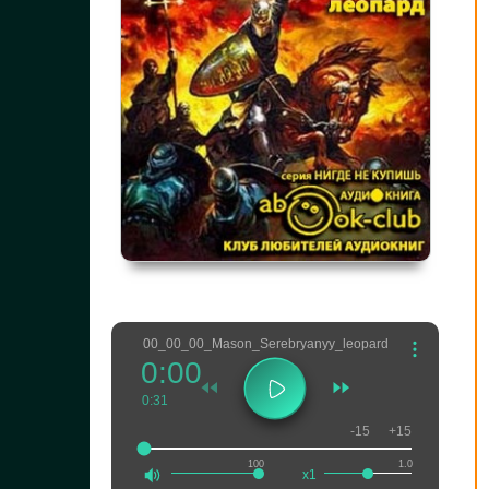
00_00_00_Mason_Serebryanyy_leopard
0:00
0:31
-15
+15
100
1.0
x1