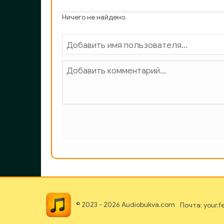
01_16_02_Nezvannyy_gost
Ничего не найдено.
01_17_00_Pogonya
01_18_00_Chitta_Potentsa
01_19_01_Prigovor
01_19_02_Prigovor
01_20_00_Poedinok
01_21_01_Bari,_avgust_1096_goda
01_21_02_Bari,_avgust_1096_goda
02_01_01_Gorod_Konstantina
02_01_02_Gorod_Konstantina
© 2023 - 2026 Audiobukva.com
Почта: your.
02_01_03_Gorod_Konstantina