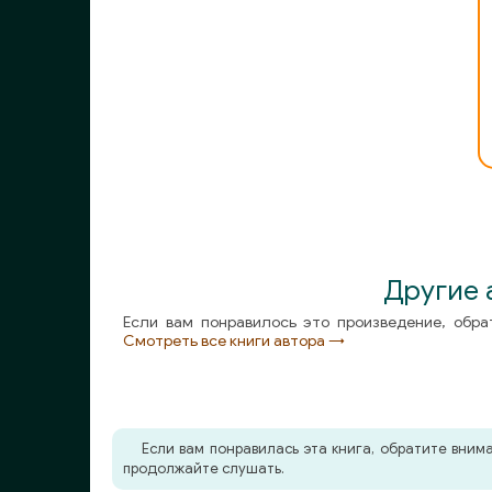
01_04_02_Na_doroge_k_Pesto
01_05_00_Lord_Voin_s_kopem
01_06_00_Pesto
01_07_01_Dieu_lo_vult
01_07_02_Dieu_lo_vult
01_07_03_Dieu_lo_vult
01_08_00_Graf_Tyurzhi
Другие 
Если вам понравилось это произведение, обра
01_09_00_Prazdnichnaya_trapeza
Смотреть все книги автора →
01_10_01_Dikiy_vepr
01_10_02_Dikiy_vepr
Если вам понравилась эта книга, обратите вни
01_11_01_Baron_Drogo_razvlekaetsya
продолжайте слушать.