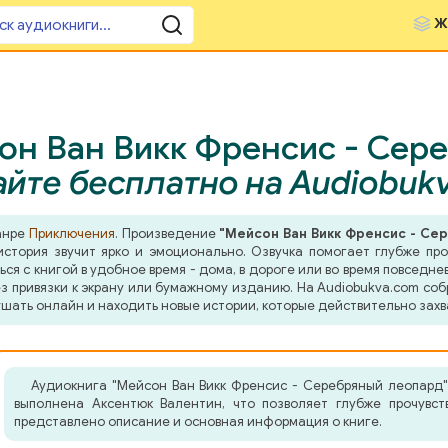
Ж
он Ван Викк Френсис - Сере
йте бесплатно на Audiobuk
анре
Приключения
. Произведение
"Мейсон Ван Викк Френсис - Се
стория звучит ярко и эмоционально. Озвучка помогает глубже про
я с книгой в удобное время - дома, в дороге или во время повседнев
з привязки к экрану или бумажному изданию. На Audiobukva.com соб
шать онлайн и находить новые истории, которые действительно захв
Аудиокнига "Мейсон Ван Викк Френсис - Серебряный леопард"
выполнена Аксентюк Валентин, что позволяет глубже прочувст
представлено описание и основная информация о книге.