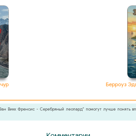
нчур
Берроуз Эдг
ан Викк Френсис - Серебряный леопард" помогут лучше понять вп
Комментарии