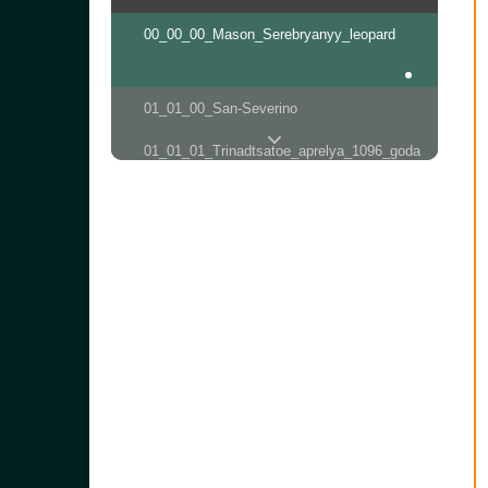
00_00_00_Mason_Serebryanyy_leopard
01_01_00_San-Severino
01_01_01_Trinadtsatoe_aprelya_1096_goda
01_01_02_Trinadtsatoe_aprelya_1096_goda
01_02_01_Zamok_Agropoli
01_02_02_Zamok_Agropoli
01_02_03_Zamok_Agropoli
01_03_01_Au_Secours!
01_03_02_Au_Secours!
01_04_01_Na_doroge_k_Pesto