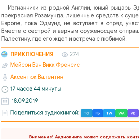
Изгнанники из родной Англии, юный рыцарь 
прекрасная Розамунда, лишенные средств к суще
Европе, пока Эдмунд не вступает в отряд учас
Вместе с сестрой и верным оруженосцем отправл
Палестину, где его ждет и встреча с любимой.
ПРИКЛЮЧЕНИЯ
274
Мейсон Ван Викк Френсис
Аксентюк Валентин
17 часов 44 минуты
18.09.2019
Поделиться аудиокнигой:
TG
FB
TW
WA
VB
Внимание! Аудиокнига может содержать конт