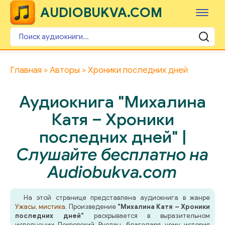
AUDIOBUKVA.COM
Главная
Авторы
Хроники последних дней
Аудиокнига "Михалина
Катя – Хроники
последних дней" |
Слушайте бесплатно на
Audiobukva.com
На этой странице представлена аудиокнига в жанре
Ужасы, мистика
. Произведение
"Михалина Катя – Хроники
последних дней"
раскрывается в выразительном
исполнении Покровский Руслан, благодаря чему история