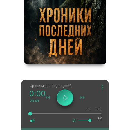
Хроники последних дней
0:00
28:48
-15
+15
1.0
x1