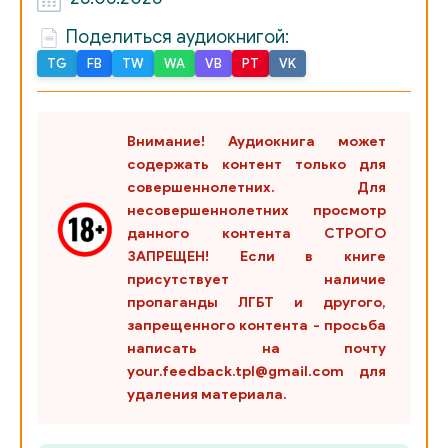
024
Поделиться аудиокнигой:
025
TG
FB
TW
WA
VB
PT
VK
026
эпилог
Внимание! Аудиокнига может
содержать контент только для
совершеннолетних. Для
несовершеннолетних просмотр
данного контента СТРОГО
ЗАПРЕЩЕН! Если в книге
присутствует наличие
пропаганды ЛГБТ и другого,
запрещенного контента - просьба
написать на почту
your.feedback.tpl@gmail.com для
удаления материала.