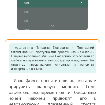
001
002
003
004
005
Аудиокнига "Мишина Екатерина – Последний
006
взгляд молнии" доступна для прослушивания онлайн.
Озвучка выполнена Мишина Екатерина, что позволяет
007
глубже прочувствовать атмосферу произведения. На
странице представлено описание и основная
008
информация о книге.
009
Иван Форге посвятил жизнь попыткам
010
приручить шаровую молнию. Годы
расчётов, экспериментов и бессонных
011
ночей наконец приводят его к
невозможному: плазменный сгусток
012