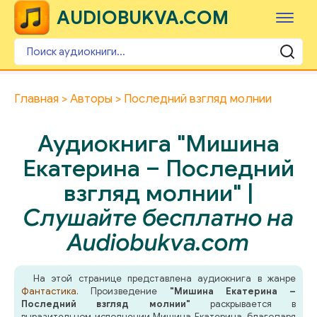
AUDIOBUKVA.COM
Главная
Авторы
Последний взгляд молнии
Аудиокнига "Мишина
Екатерина – Последний
взгляд молнии" |
Слушайте бесплатно на
Audiobukva.com
На этой странице представлена аудиокнига в жанре
Фантастика
. Произведение
"Мишина Екатерина –
Последний взгляд молнии"
раскрывается в
выразительном исполнении Мишина Екатерина, благодаря