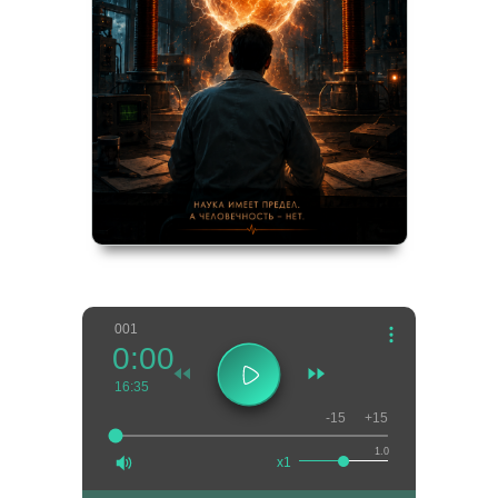
001
0:00
16:35
-15
+15
1.0
x1