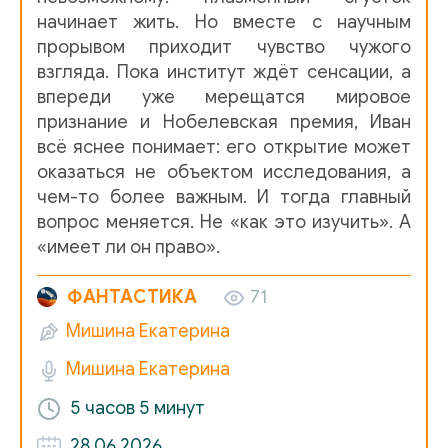
начинает жить. Но вместе с научным
013
прорывом приходит чувство чужого
взгляда. Пока институт ждёт сенсации, а
014
впереди уже мерещатся мировое
015
признание и Нобелевская премия, Иван
всё яснее понимает: его открытие может
016
оказаться не объектом исследования, а
017
чем-то более важным. И тогда главный
вопрос меняется. Не «как это изучить». А
018
«имеет ли он право».
019
ФАНТАСТИКА
71
020
Мишина Екатерина
021
Мишина Екатерина
022
5 часов
5 минут
023
28.06.2026