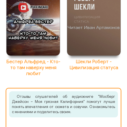
70 - 69 Пен
71 - 70 Рената
72 - 71 Тиф
73 - 72 Джоди
74 - 73 Рената
Бестер Альфред - Кто-
Шекли Роберт -
75 - 74 Джоди
то там наверху меня
Цивилизация статуса
любит
76 - 75 Пен
77 - 76 Джоди
Отзывы слушателей об аудиокниге "Мосберг
78 - 77 Пен
Джейсон – Моя грязная Калифорния" помогут лучше
понять впечатления от сюжета и озвучки. Ознакомьтесь
79 - 78 Рената
с мнениями и поделитесь своим.
80 - 69 Пен