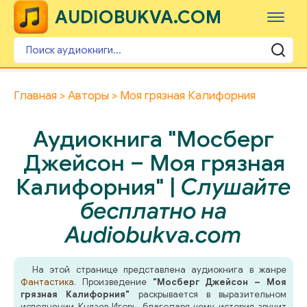
AUDIOBUKVA.COM
Главная
Авторы
Моя грязная Калифорния
Аудиокнига "Мосберг
Джейсон – Моя грязная
Калифорния" |
Слушайте
бесплатно на
Audiobukva.com
На этой странице представлена аудиокнига в жанре
Фантастика
. Произведение
"Мосберг Джейсон – Моя
грязная Калифорния"
раскрывается в выразительном
исполнении Князев Игорь, благодаря чему история звучит