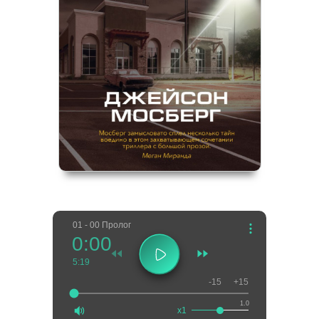
01 - 00 Пролог
0:00
5:19
-15
+15
1.0
x1