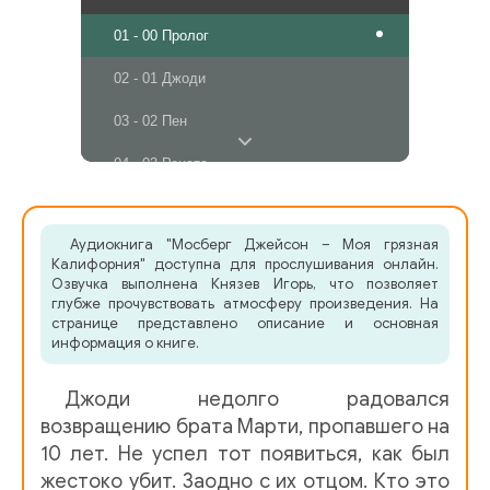
01 - 00 Пролог
02 - 01 Джоди
03 - 02 Пен
04 - 03 Рената
05 - 04 Тифони
Аудиокнига "Мосберг Джейсон – Моя грязная
06 - 05 Джоди
Калифорния" доступна для прослушивания онлайн.
Озвучка выполнена Князев Игорь, что позволяет
07 - 06 Пен
глубже прочувствовать атмосферу произведения. На
странице представлено описание и основная
08 - 07 Джоди
информация о книге.
09 - 08 Тиф
Джоди недолго радовался
10 - 09 Пен
возвращению брата Марти, пропавшего на
10 лет. Не успел тот появиться, как был
11 - 10 Джоди
жестоко убит. Заодно с их отцом. Кто это