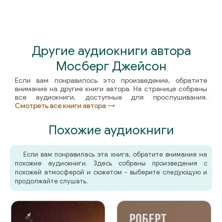
58 - 57 Джоди
59 - 58 Пен
60 - 59 Тиф
Другие аудиокниги автора
Мосберг Джейсон
61 - 60 Джоди
Если вам понравилось это произведение, обратите
62 - 61 Рената
внимание на другие книги автора. На странице собраны
все аудиокниги, доступные для прослушивания.
63 - 62 Джоди
Смотреть все книги автора →
64 - 63 Пен
Похожие аудиокниги
65 - 64 Тиф
Если вам понравилась эта книга, обратите внимание на
66 - 65 Джоди
похожие аудиокниги. Здесь собраны произведения с
похожей атмосферой и сюжетом - выберите следующую и
продолжайте слушать.
67 - 66 Рената
68 - 67 Джоди
69 - 68 Тиф