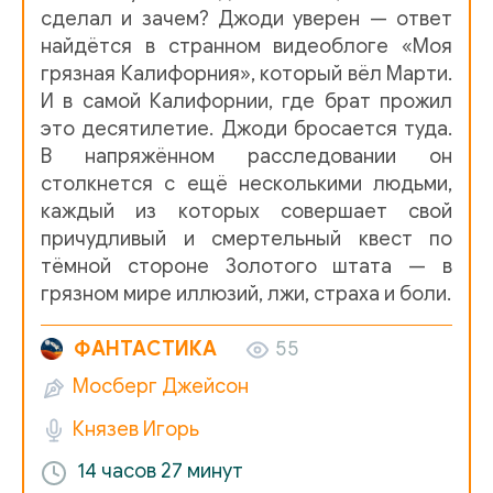
сделал и зачем? Джоди уверен — ответ
12 - 11 Пен
найдётся в странном видеоблоге «Моя
13 - 12 Рената
грязная Калифорния», который вёл Марти.
И в самой Калифорнии, где брат прожил
14 - 13 Пен
это десятилетие. Джоди бросается туда.
15 - 14 Тиф
В напряжённом расследовании он
столкнется с ещё несколькими людьми,
16 - 15 Джоди
каждый из которых совершает свой
17 - 16 Пен
причудливый и смертельный квест по
тёмной стороне Золотого штата — в
18 - 17 Джоди
грязном мире иллюзий, лжи, страха и боли.
19 - 18 Тиф
ФАНТАСТИКА
55
20 - 19 Рената
Мосберг Джейсон
21 - 20 Пен
Князев Игорь
22 - 21 Джоди
14 часов
27 минут
23 - 22 Рената