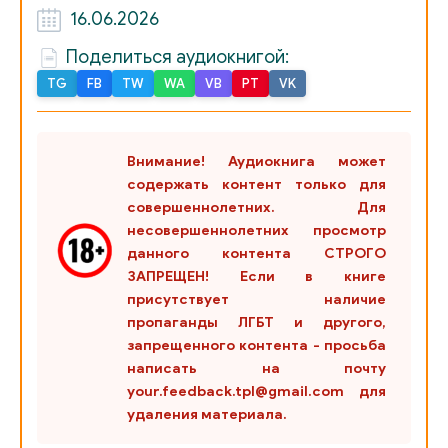
16.06.2026
24 - 23 Тиф
Поделиться аудиокнигой:
25 - 24 Пен
TG
FB
TW
WA
VB
PT
VK
26 - 25 Тиф
27 - 26 Джоди
Внимание! Аудиокнига может
содержать контент только для
28 - 27 Рената
совершеннолетних. Для
29 - 28 Джоди
несовершеннолетних просмотр
данного контента СТРОГО
30 - 29 Пен
ЗАПРЕЩЕН! Если в книге
присутствует наличие
31 - 30 Джоди
пропаганды ЛГБТ и другого,
запрещенного контента - просьба
32 - 31 Тиф
написать на почту
33 - 32 Джоди
your.feedback.tpl@gmail.com для
удаления материала.
34 - 33 Рената