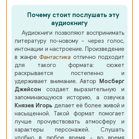
35 - 34 Пен
Почему стоит послушать эту
36 - 35 Джоди
аудиокнигу
37 - 36 Тиф
Аудиокниги позволяют воспринимать
литературу по-новому - через голос,
38 - 37 Джоди
интонации и настроение. Произведение
39 - 38 Рената
в жанре
Фантастика
отлично подходит
для такого формата: сюжет
40 - 39 Джоди
раскрывается постепенно и
41 - 40 Пен
удерживает внимание. Автор
Мосберг
Джейсон
создает выразительную и
42 - 41 Тиф
запоминающуюся историю, а озвучка
43 - 42 Джоди
Князев Игорь
делает её более живой и
насыщенной. Такой формат помогает
44 - 43 Рената
лучше прочувствовать атмосферу и
45 - 44 Пен
характеры персонажей. Слушать
удобно в любое время - во время
46 - 45 Джоди