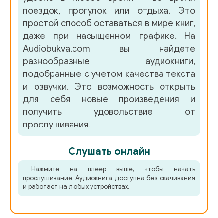
поездок, прогулок или отдыха. Это
47 - 46 Рената
простой способ оставаться в мире книг,
даже при насыщенном графике. На
48 - 47 Джоди
Audiobukva.com вы найдете
49 - 48 Джоди
разнообразные аудиокниги,
подобранные с учетом качества текста
50 - 49 Пен
и озвучки. Это возможность открыть
51 - 50 Джоди
для себя новые произведения и
получить удовольствие от
52 - 51 Пен
прослушивания.
53 - 52 Джоди
Слушать онлайн
54 - 53 Пен
55 - 54 Рената
Нажмите на плеер выше, чтобы начать
прослушивание. Аудиокнига доступна без скачивания
и работает на любых устройствах.
56 - 55 Джоди
57 - 56 Пен