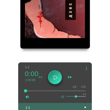
1-1
0:00
1:00:09
-15
+15
1.0
x1
1-1