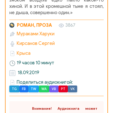
4-1
хиной. И в этой кромешной тьме я стоял,
не дыша, совершенно один.»
4-2
4-3
РОМАН, ПРОЗА
3867
4-4
Мураками Харуки
5-1
Кирсанов Сергей
5-2
Крыса
5-3
19 часов 10 минут
5-4
18.09.2019
Поделиться аудиокнигой:
TG
FB
TW
WA
VB
PT
VK
Внимание! Аудиокнига может