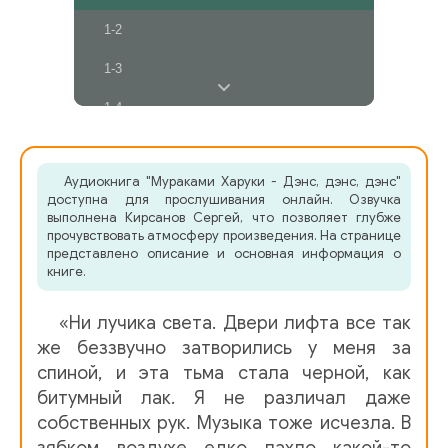
1-2
1-3
1-4
2-1
Аудиокнига "Мураками Харуки - Дэнс, дэнс, дэнс"
2-2
доступна для прослушивания онлайн. Озвучка
выполнена Кирсанов Сергей, что позволяет глубже
2-3
прочувствовать атмосферу произведения. На странице
представлено описание и основная информация о
2-4
книге.
3-1
«Ни лучика света. Двери лифта все так
3-2
же беззвучно затворились у меня за
спиной, и эта тьма стала черной, как
3-3
битумный лак. Я не различал даже
собственных рук. Музыка тоже исчезла. В
3-4
зябком воздухе едко пахло какой-то