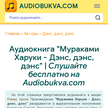
AUDIOBUKVA.COM
Главная
Авторы
Дэнс, дэнс, дэнс
Аудиокнига "Мураками
Харуки - Дэнс, дэнс,
дэнс" |
Слушайте
бесплатно на
Audiobukva.com
На этой странице представлена аудиокнига в жанре
Роман, проза
. Произведение
"Мураками Харуки - Дэнс,
дэнс, дэнс"
раскрывается в выразительном исполнении
Кирсанов Сергей, благодаря чему история звучит ярко и