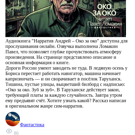
Аудиокнига "Нарратив Андрей – Око за око" доступна для
прослушивания онлайн. Озвучка выполнена Ломакин
Павел, что позволяет глубже прочувствовать атмосферу
произведения. На странице представлено описание и
основная информация о книге.
Дороги России умеют заводить не туда. В ледяную осень у
Бориса перестает работать навигатор, машина начинает
капризничать — и он сворачивает в посёлок Таруханск.
Тишина, пустые улицы, выцветший билборд с надписью:
«Око за око. Зуб за зуб». В Таруханске действует закон,
требующий платы за каждую случайность. Завтра утром
ему предъявят счёт. Хотите узнать какой? Рассказ написан
в оригинальном жанре сим-нарратив.
Фантастика
86