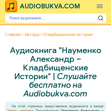
AUDIOBUKVA.COM
Главная
Авторы
Кладбищенские истории
Аудиокнига "Науменко
Александр –
Кладбищенские
Истории" |
Слушайте
бесплатно на
Audiobukva.com
На этой странице представлена аудиокнига в жанре
Ужасы, мистика
. Произведение
"Науменко Александр –