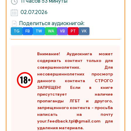
11 часов
53 минуты
21. Александр Науменко - Крик в пустоту
02.07.2026
22. Александр Науменко - Ожившая тёща
Поделиться аудиокнигой:
TG
FB
TW
WA
VB
PT
VK
23. Александр Науменко - Романтика
24. Александр Науменко - Сверху
Внимание! Аудиокнига может
25. Александр Науменко - Старый телефон
содержать контент только для
совершеннолетних. Для
несовершеннолетних просмотр
26. Александр Науменко - Хозяин леса
данного контента СТРОГО
ЗАПРЕЩЕН! Если в книге
27. Александр Науменко - Хозяйка кладбища
присутствует наличие
пропаганды ЛГБТ и другого,
28. Александр Науменко - Цена спасения
запрещенного контента - просьба
написать на почту
29. Александр Науменко - Шумный Макс
your.feedback.tpl@gmail.com для
удаления материала.