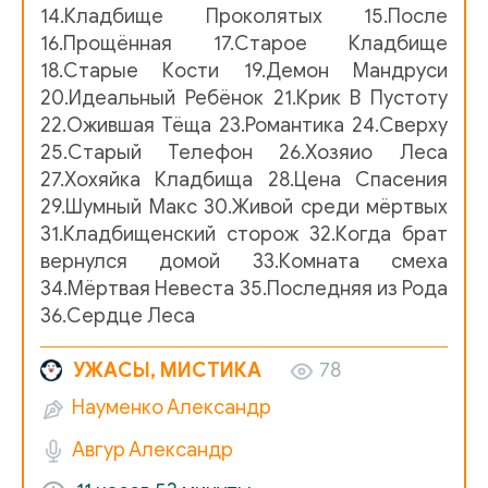
14.Кладбище Проколятых 15.После
12. Александр Науменко - Озеро мёртвых
16.Прощённая 17.Старое Кладбище
18.Старые Кости 19.Демон Мандруси
13. Александр Науменко - Последние шесть минут
20.Идеальный Ребёнок 21.Крик В Пустоту
22.Ожившая Тёща 23.Романтика 24.Сверху
14. Александр Науменко - Кладбище проклятых
25.Старый Телефон 26.Хозяио Леса
27.Хохяйка Кладбища 28.Цена Спасения
15. Александр Науменко - После
29.Шумный Макс 30.Живой среди мёртвых
31.Кладбищенский сторож 32.Когда брат
16. Александр Науменко - Прощённая
вернулся домой 33.Комната смеха
17. Александр Науменко - Старое кладбище
34.Мёртвая Невеста 35.Последняя из Рода
36.Сердце Леса
18. Александр Науменко - Старые кости
УЖАСЫ, МИСТИКА
78
19. Александр Науменко - Демон Мандруси
Науменко Александр
20. Александр Науменко - Идеальный ребёнок
Авгур Александр