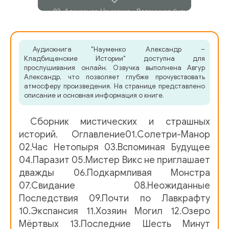
03. Александр Науменко - Вспоминая будущее
04. Александр Науменко - Паразит
Аудиокнига "Науменко Александр –
Кладбищенские Истории" доступна для
05. Александр Науменко - Мистер Викс не приглашает
прослушивания онлайн. Озвучка выполнена Авгур
Александр, что позволяет глубже прочувствовать
атмосферу произведения. На странице представлено
06. Александр Науменко - Подкармливая монстра
описание и основная информация о книге.
07. Александр Науменко - Свидание
Сборник мистических и страшных
историй. Оглавление01.Солетри-Манор
08. Александр Науменко - Неожиданные последствия
02.Час Нетопыря 03.Вспоминая Будущее
04.Паразит 05.Мистер Викс не приглашает
09. Александр Науменко - Почти по Лавкрафту
дважды 06.Подкармливая Монстра
07.Свидание 08.Неожиданные
10. Александр Науменко - Экспансия
Последствия 09.Почти по Лавкрафту
10.Экспансия 11.Хозяин Могил 12.Озеро
11. Александр Науменко - Хозяин могил
Мёртвых 13.Последние Шесть Минут