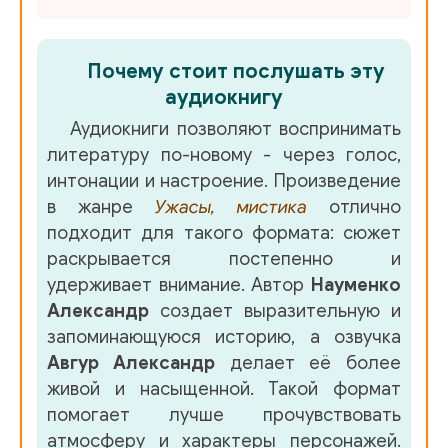
30.Александр Науменко – Живой среди мёртвых
31.Александр Науменко - Кладбищенский сторож
Почему стоит послушать эту
аудиокнигу
32.Александр Науменко - Когда брат вернулся домой
Аудиокниги позволяют воспринимать
33.Александр Науменко – Комната смеха
литературу по-новому - через голос,
интонации и настроение. Произведение
34.Александр Науменко – Мёртвая невеста
в жанре
Ужасы, мистика
отлично
подходит для такого формата: сюжет
35.Александр Науменко – Последняя из рода
раскрывается постепенно и
удерживает внимание. Автор
Науменко
36.Александр Науменко – Сердце леса
Александр
создает выразительную и
запоминающуюся историю, а озвучка
Авгур Александр
делает её более
живой и насыщенной. Такой формат
помогает лучше прочувствовать
атмосферу и характеры персонажей.