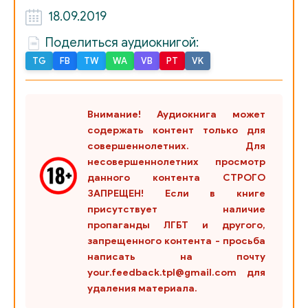
18.09.2019
02_019_Pitstseriya_U_Gerberta_ploschad_Yungstorget_1
Поделиться аудиокнигой:
TG
FB
TW
WA
VB
PT
VK
02_020_Pitstseriya_U_Gerberta_15_noyabrya_1999_goda
02_021_Okrestnosti_Leningrada_17_yanvarya_1944_goda
Внимание! Аудиокнига может
содержать контент только для
02_022_Priemnaya_doktora_Buera_22_dekabrya_1999_go
совершеннолетних. Для
несовершеннолетних просмотр
03_023_Gospital_Rudolfa_II_Vena_7_iyunya_1944_goda
данного контента СТРОГО
ЗАПРЕЩЕН! Если в книге
03_024_Stadion_Bishlet_kanun_Novogo_2000_goda
присутствует наличие
пропаганды ЛГБТ и другого,
03_025_Gospital_Rudolfa_II_Vena_8_iyunya_1944_goda
запрещенного контента - просьба
написать на почту
03_026_SBP_politseyskiy_uchastok_21_fevralya_2000_go
your.feedback.tpl@gmail.com для
удаления материала.
03_027_Lints_9_iyunya_1944_goda