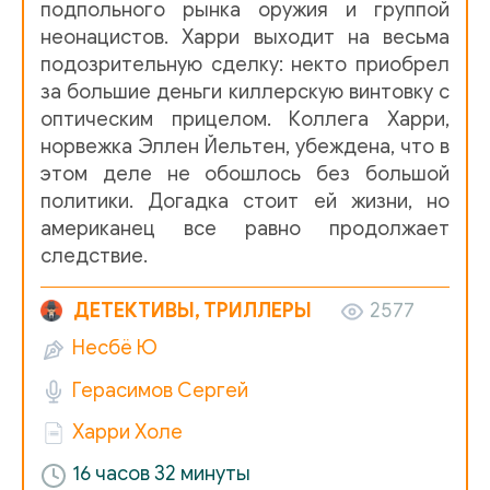
подпольного рынка оружия и группой
02_009_1942_god
неонацистов. Харри выходит на весьма
02_010_Okrestnosti_Leningrada_31_dekabrya_1942_goda
подозрительную сделку: некто приобрел
за большие деньги киллерскую винтовку с
02_011_Okrestnosti_Leningrada_1_yanvarya_1943_goda
оптическим прицелом. Коллега Харри,
норвежка Эллен Йельтен, убеждена, что в
02_012_Okrestnosti_Leningrada_2_yanvarya_1943_goda
этом деле не обошлось без большой
политики. Догадка стоит ей жизни, но
02_013_Okrestnosti_Leningrada_3_yanvarya_1943_goda
американец все равно продолжает
следствие.
02_014_MID_Norvegii_4_noyabrya_1999_goda
ДЕТЕКТИВЫ, ТРИЛЛЕРЫ
2577
02_015_SankthanshYougen_4_noyabrya_1999_goda
Несбё Ю
02_016_Gostinitsa_Redisson_SAS_ploschad_Holbergs-pl
Герасимов Сергей
Харри Холе
02_017_Politseyskiy_uchastok_5_noyabrya_1999_goda
16 часов 32 минуты
02_018_Dvortsovyy_park_10_noyabrya_1999_goda