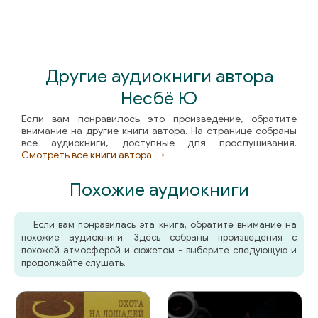
04_046_Drammen_7_marta_2000_goda
04_047_Kabinet_Ellen_7_marta_2000_goda
Другие аудиокниги автора
04_048_Bar_Molva_Grensen_7_marta_2000_goda
Несбё Ю
Если вам понравилось это произведение, обратите
04_049_Kinoteatr_Gimle_ByugdYoy-alle_7_marta_2000_go
внимание на другие книги автора. На странице собраны
все аудиокниги, доступные для прослушивания.
Смотреть все книги автора →
04_050_Oslo_8_marta_2000_goda
Похожие аудиокниги
04_051_Gamburg_30_iyunya_1944_goda
Если вам понравилась эта книга, обратите внимание на
05_052_Ulitsa_Ens-Belkesgate_9_marta_2000_goda
похожие аудиокниги. Здесь собраны произведения с
похожей атмосферой и сюжетом - выберите следующую и
05_053_Ulitsa_Ens-Belkesgate_10_marta_2000_goda
продолжайте слушать.
05_054_Ulitsa_Ens-Belkesgate_13_marta_2000_goda