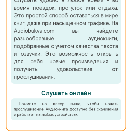
Слушать удобно в любое время - во
время поездок, прогулок или отдыха.
04_037_Otel_Kontinental_vtoroy_etazh_1_marta_2000_go
Это простой способ оставаться в мире
книг, даже при насыщенном графике. На
04_038_Trenazhernyy_tsentr_SATS_Ila_2_marta_2000_go
Audiobukva.com вы найдете
разнообразные аудиокниги,
04_039_Butik_House_of_Singles_ulitsa_HegdehYougsvey
подобранные с учетом качества текста
04_040_Holmenkollen_3_marta_2000_goda
и озвучки. Это возможность открыть
для себя новые произведения и
04_041_Ulitsa_Vibesgate_Mayorstua_3_marta_2000_goda
получить удовольствие от
прослушивания.
04_042_SBP_3_marta_2000_goda
Слушать онлайн
04_043__CATC_3_marta_2000_goda
Нажмите на плеер выше, чтобы начать
прослушивание. Аудиокнига доступна без скачивания
04_044_Kabinet_Harri_6_marta_2000_goda
и работает на любых устройствах.
04_045_Sogn_6_marta_2000_goda