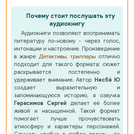
03_028_Silyan_fyulke_Telemark_22_fevralya_2000_goda
Почему стоит послушать эту
аудиокнигу
03_029_Gospital_Rudolfa_II_Vena_23_iyunya_1944_goda
Аудиокниги позволяют воспринимать
литературу по-новому - через голос,
03_030_Politseyskiy_uchastok_24_fevralya_2000_goda
интонации и настроение. Произведение
в жанре
Детективы, триллеры
отлично
03_031_Letniy_dom_semi_Lang_Vena_25_iyunya_1944_g
подходит для такого формата: сюжет
03_032_Yohannesburg_28_fevralya_2000_goda
раскрывается постепенно и
удерживает внимание. Автор
Несбё Ю
03_033_Layntser-Tirgarten_Vena_27_iyunya_1944_goda
создает выразительную и
запоминающуюся историю, а озвучка
03_034_Vena_28_iyunya_1944_goda
Герасимов Сергей
делает её более
живой и насыщенной. Такой формат
04_035_Gruzovoy_port_v_BYorvike_29_fevralya_2000_go
помогает лучше прочувствовать
атмосферу и характеры персонажей.
04_036_Ulitsa_Irisveyen_1_marta_2000_goda