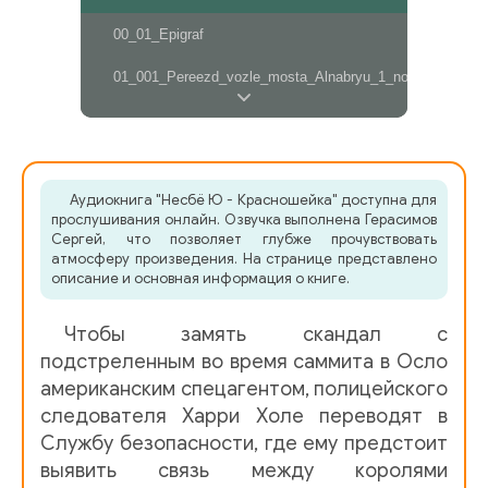
00_01_Epigraf
01_001_Pereezd_vozle_mosta_Alnabryu_1_noyabrya_199
01_002_Oslo_vtornik_5_oktyabrya_1999_goda
01_003_Ulitsa_Karl-Yuhansgate_5_oktyabrya_1999_goda
Аудиокнига "Несбё Ю - Красношейка" доступна для
прослушивания онлайн. Озвучка выполнена Герасимов
01_004_MID_Norvegii_Viktoriya-Terrase_5_oktyabrya_199
Сергей, что позволяет глубже прочувствовать
атмосферу произведения. На странице представлено
описание и основная информация о книге.
01_005_Dvortsovyy_park_5_oktyabrya_1999_goda
Чтобы замять скандал с
01_006_Politseyskiy_uchastok_GrYonlann_10_oktyabrya_
подстреленным во время саммита в Осло
американским спецагентом, полицейского
01_007_Kabinet_MYOllera_10_oktyabrya_1999_goda
следователя Харри Холе переводят в
Службу безопасности, где ему предстоит
01_008_Zheleznodorozhnyy_pereezd_u_mosta_Alnabryu_
выявить связь между королями