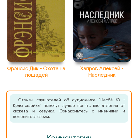
05_055_Ulitsa_Ens-Belkesgate_14_marta_2000_goda
05_056_Ulitsa_Ens-Belkesgate_15_marta_2000_goda
05_057_Ulitsa_Ens-Belkesgate_16_marta_2000_goda
05_058_Ulitsa_Ens-Belkesgate_17_marta_2000_goda
06_059_Kabinet_MYOllera_24_aprelya_2000_goda
Фрэнсис Дик - Охота на
Хапров Алексей -
лошадей
Наследник
06_060_MID_Norvegii_27_aprelya_2000_goda
06_061_Politseyskiy_uchastok_27_aprelya_2000_goda
Отзывы слушателей об аудиокниге "Несбё Ю -
Красношейка" помогут лучше понять впечатления от
сюжета и озвучки. Ознакомьтесь с мнениями и
06_062_SBP_2_maya_2000_goda
поделитесь своим.
06_063_Ulitsa_Krukliveyen_Berke_2_maya_2000_goda
Комментарии