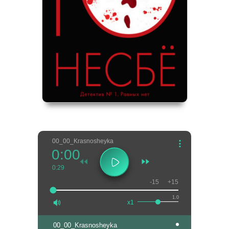
00_00_Krasnosheyka
0:00
0:29
-15
+15
1.0
x1
00_00_Krasnosheyka