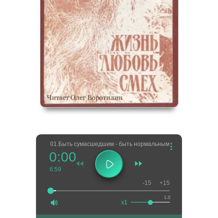
01.Быть сумасшедшим - быть нормальным
0:00
6:59
-15
+15
1.0
x1