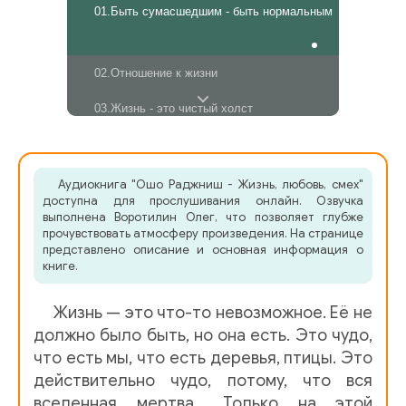
01.Быть сумасшедшим - быть нормальным
02.Отношение к жизни
03.Жизнь - это чистый холст
04.Нет иного Бога, кроме жизни
Аудиокнига "Ошо Раджниш - Жизнь, любовь, смех"
05.Скука - великое начинание
доступна для прослушивания онлайн. Озвучка
выполнена Воротилин Олег, что позволяет глубже
06.Зорба Будда
прочувствовать атмосферу произведения. На странице
представлено описание и основная информация о
07.Печаль имеет свою собственную красоту
книге.
08.Грех - это когда вы не радуетесь жизни
Жизнь — это что-то невозможное. Её не
должно было быть, но она есть. Это чудо,
09.Очень опасная ситуация
что есть мы, что есть деревья, птицы. Это
действительно чудо, потому, что вся
10.Рискните всем
вселенная мертва… Только на этой