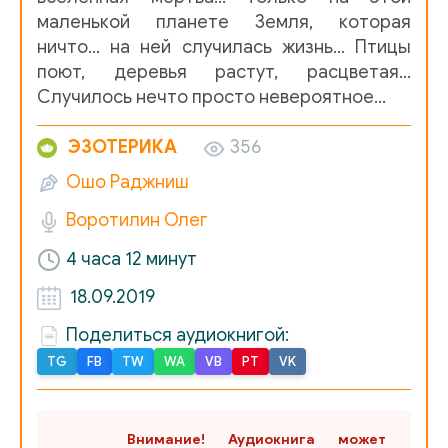
11.Внутренняя музыка
маленькой планете Земля, которая
ничто… на ней случилась жизнь… Птицы
12.Что такое любовь
поют, деревья растут, расцветая…
13.Любовь - это танец вашей жизни
Случилось нечто просто невероятное…
14.Четыре шага к любви
ЭЗОТЕРИКА
356
Ошо Раджниш
15.Любите реально
Воротилин Олег
16.Любовь - очень хрупкий цветок
4 часа 12 минут
17.Брак - это проституция
18.09.2019
18.Действительный страх любви
Поделиться аудиокнигой:
19.Любовь к себе
TG
FB
TW
WA
VB
PT
VK
20.Любовь - это роскошь
21.Любовь и медитация
Внимание! Аудиокнига может