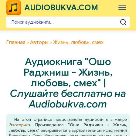
AUDIOBUKVA.COM
Главная
Авторы
Жизнь, любовь, смех
Аудиокнига "Ошо
Раджниш - Жизнь,
любовь, смех" |
Слушайте бесплатно на
Audiobukva.com
На этой странице представлена аудиокнига в жанре
Эзотерика
. Произведение
"Ошо Раджниш - Жизнь,
любовь, смех"
раскрывается в выразительном исполнении
Воротилин Олег, благодаря чему история звучит ярко и