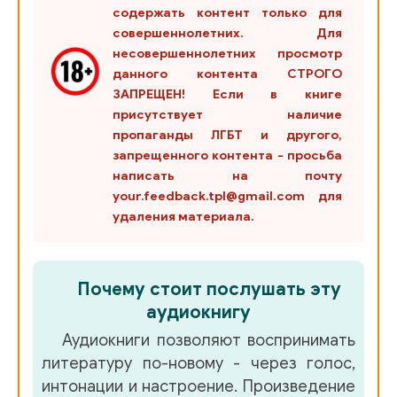
содержать контент только для
22.Вы не увидите смеющихся ослов
совершеннолетних. Для
несовершеннолетних просмотр
23.Жизнь это космическая шутка
данного контента СТРОГО
ЗАПРЕЩЕН! Если в книге
24.Смеющийся Будда
присутствует наличие
пропаганды ЛГБТ и другого,
25.Единственный поэт любви и смеха
запрещенного контента - просьба
написать на почту
26.Бык или вол
your.feedback.tpl@gmail.com для
удаления материала.
Почему стоит послушать эту
аудиокнигу
Аудиокниги позволяют воспринимать
литературу по-новому - через голос,
интонации и настроение. Произведение