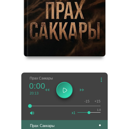
Прах Саккары
0:00
20:13
-15
+15
1.0
x1
Прах Саккары