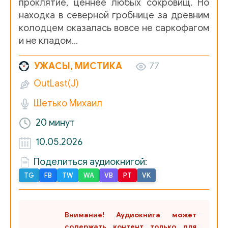
проклятие, ценнее любых сокровищ. Но
находка в северной гробнице за древним
колодцем оказалась вовсе не саркофагом
и не кладом…
УЖАСЫ, МИСТИКА
77
OutLast(J)
Шетько Михаил
20 минут
10.05.2026
Поделиться аудиокнигой:
TG
FB
TW
WA
VB
PT
VK
Внимание! Аудиокнига может
содержать контент только для