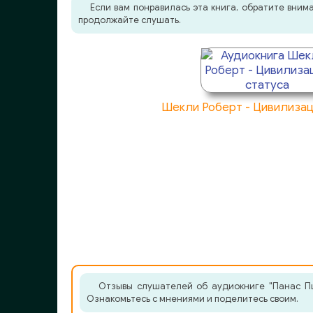
Хлебник_31
Если вам понравилась эта книга, обратите вни
продолжайте слушать.
Хлебник_32
Хлебник_33
Хлебник_34
Шекли Роберт - Цивилизац
Хлебник_35
Хлебник_36
Отзывы слушателей об аудиокниге "Панас Пшу
Ознакомьтесь с мнениями и поделитесь своим.