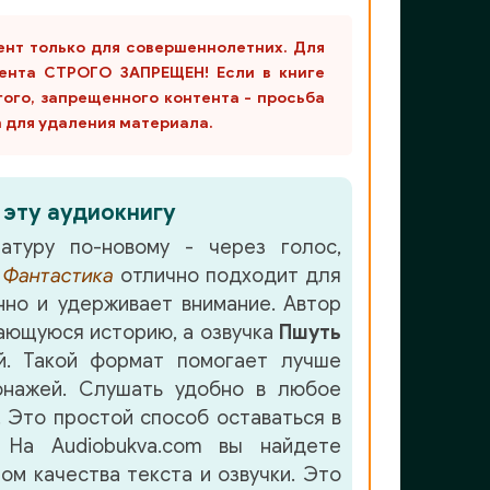
ент только для совершеннолетних. Для
ента СТРОГО ЗАПРЕЩЕН! Если в книге
гого, запрещенного контента - просьба
m для удаления материала.
 эту аудиокнигу
атуру по-новому - через голос,
е
Фантастика
отлично подходит для
но и удерживает внимание. Автор
ающуюся историю, а озвучка
Пшуть
. Такой формат помогает лучше
онажей. Слушать удобно в любое
. Это простой способ оставаться в
 На Audiobukva.com вы найдете
ом качества текста и озвучки. Это