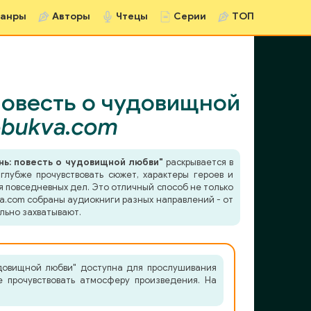
анры
Авторы
Чтецы
Серии
ТОП
 повесть о чудовищной
obukva.com
ень: повесть о чудовищной любви"
раскрывается в
лубже прочувствовать сюжет, характеры героев и
я повседневных дел. Это отличный способ не только
va.com собраны аудиокниги разных направлений - от
льно захватывают.
удовищной любви" доступна для прослушивания
е прочувствовать атмосферу произведения. На