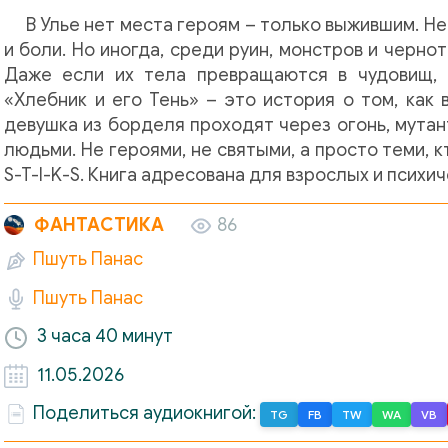
В Улье нет места героям – только выжившим. Не
и боли. Но иногда, среди руин, монстров и чернот
Даже если их тела превращаются в чудовищ, 
«Хлебник и его Тень» – это история о том, как
девушка из борделя проходят через огонь, мутан
людьми. Не героями, не святыми, а просто теми,
S-T-I-K-S. Книга адресована для взрослых и псих
ФАНТАСТИКА
86
Пшуть Панас
Пшуть Панас
3 часа
40 минут
11.05.2026
Поделиться аудиокнигой:
TG
FB
TW
WA
VB