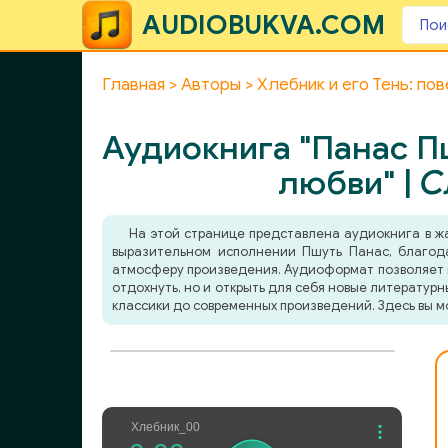
AUDIOBUKVA.COM
Главная
Авторы
Хлебник и его Тень: по
Аудиокнига "Панас Пш
любви" |
С
На этой странице представлена аудиокнига в 
выразительном исполнении Пшуть Панас, благода
атмосферу произведения. Аудиоформат позволяет по
отдохнуть, но и открыть для себя новые литератур
классики до современных произведений. Здесь вы м
Хлебник_00