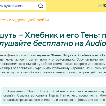
Ж
весть о чудовищной любви
уть – Хлебник и его Тень:
лушайте бесплатно на Audi
жанре
Фантастика
. Произведение
"Панас Пшуть – Хлебник и его Т
ря чему история звучит ярко и эмоционально. Озвучка помогает г
знакомиться с книгой в удобное время - дома, в дороге или во врем
ные миры без привязки к экрану или бумажному изданию. На Audiobuk
ожете слушать онлайн и находить новые истории, которые действите
Аудиокнига "Панас Пшуть – Хлебник и его Тень: повесть о ч
онлайн. Озвучка выполнена Пшуть Панас, что позволяет глубж
странице представлено описание и основная информация о книге.