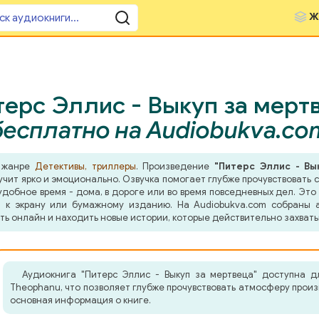
Ж
ерс Эллис - Выкуп за мертв
бесплатно на Audiobukva.co
в жанре
Детективы, триллеры
. Произведение
"Питерс Эллис - Вы
чит ярко и эмоционально. Озвучка помогает глубже прочувствовать 
добное время - дома, в дороге или во время повседневных дел. Это 
 к экрану или бумажному изданию. На Audiobukva.com собраны а
ть онлайн и находить новые истории, которые действительно захват
Аудиокнига "Питерс Эллис - Выкуп за мертвеца" доступна д
Theophanu, что позволяет глубже прочувствовать атмосферу прои
основная информация о книге.