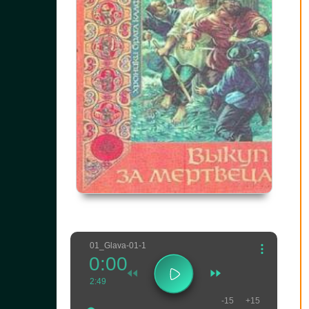
01_Glava-01-1
0:00
2:49
-15
+15