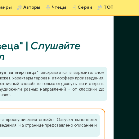
анры
Авторы
Чтецы
Серии
ТОП
еца" |
Слушайте
m
куп за мертвеца"
раскрывается в выразительном
сюжет, характеры героев и атмосферу произведения.
отличный способ не только отдохнуть, но и открыть
удиокниги разных направлений - от классики до
ывают.
ля прослушивания онлайн. Озвучка выполнена
зведения. На странице представлено описание и