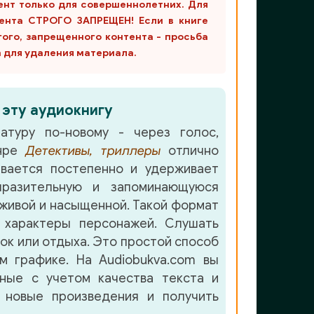
ент только для совершеннолетних. Для
ента СТРОГО ЗАПРЕЩЕН! Если в книге
гого, запрещенного контента - просьба
m для удаления материала.
 эту аудиокнигу
атуру по-новому - через голос,
анре
Детективы, триллеры
отлично
вается постепенно и удерживает
разительную и запоминающуюся
живой и насыщенной. Такой формат
 характеры персонажей. Слушать
лок или отдыха. Это простой способ
м графике. На Audiobukva.com вы
нные с учетом качества текста и
 новые произведения и получить