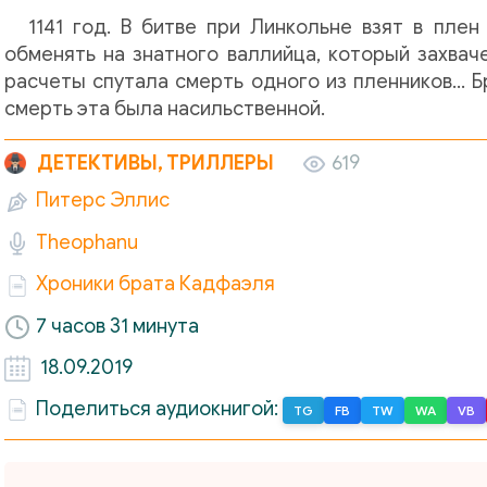
1141 год. В битве при Линкольне взят в пл
обменять на знатного валлийца, который захвач
расчеты спутала смерть одного из пленников… Б
смерть эта была насильственной.
ДЕТЕКТИВЫ, ТРИЛЛЕРЫ
619
Питерс Эллис
Theophanu
Хроники брата Кадфаэля
7 часов 31 минута
18.09.2019
Поделиться аудиокнигой:
TG
FB
TW
WA
VB