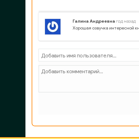
34_Glava-06-1
35_Glava-06-2
Галина Андреевна
год назад
Хорошая озвучка интересной кн
36_Glava-06-3
37_Glava-06-4
38_Glava-06-5
39_Glava-06-6
40_Glava-07-1
41_Glava-07-2
42_Glava-07-3
43_Glava-08-1
44_Glava-08-2
45_Glava-08-3