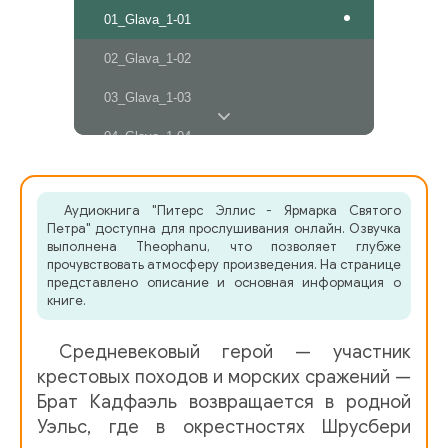
01_Glava_1-01
02_Glava_1-02
03_Glava_1-03
04_Glava_1-04
05_Glava_1-05
Аудиокнига "Питерс Эллис - Ярмарка Святого
06_Glava_1-06
Петра" доступна для прослушивания онлайн. Озвучка
выполнена Theophanu, что позволяет глубже
07_Glava_1-07
прочувствовать атмосферу произведения. На странице
представлено описание и основная информация о
08_Glava_1-08
книге.
09_Glava_1-09
Средневековый герой — участник
10_Glava_1-10
крестовых походов и морских сражений —
Брат Кадфаэль возвращается в родной
11_Glava_1-11
Уэльс, где в окрестностях Шрусбери