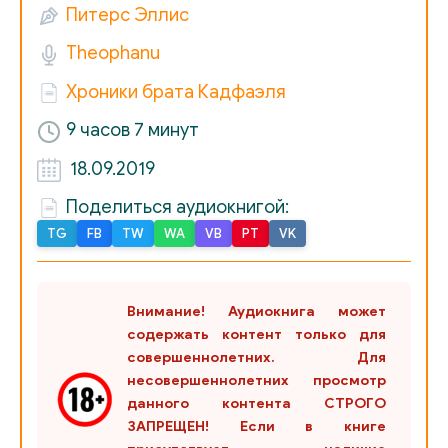
Питерс Эллис
24_Glava_3-3
Theophanu
25_Glava_3-4
Хроники брата Кадфаэля
26_Glava_3-5
9 часов 7 минут
27_Glava_3-6
18.09.2019
28_Glava_4-01
Поделиться аудиокнигой:
29_Glava_4-02
TG
FB
TW
WA
VB
PT
VK
30_Glava_4-03
31_Glava_4-04
Внимание! Аудиокнига может
32_Glava_4-05
содержать контент только для
совершеннолетних. Для
33_Glava_4-06
несовершеннолетних просмотр
данного контента СТРОГО
34_Glava_4-07
ЗАПРЕЩЕН! Если в книге