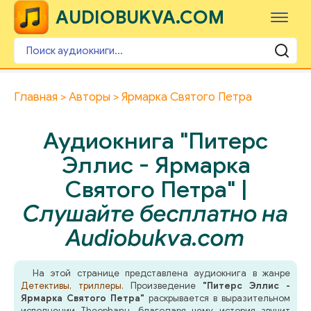
AUDIOBUKVA.COM
Главная
Авторы
Ярмарка Святого Петра
Аудиокнига "Питерс
Эллис - Ярмарка
Святого Петра" |
Слушайте бесплатно на
Audiobukva.com
На этой странице представлена аудиокнига в жанре
Детективы, триллеры
. Произведение
"Питерс Эллис -
Ярмарка Святого Петра"
раскрывается в выразительном
исполнении Theophanu, благодаря чему история звучит