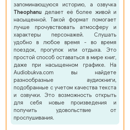
запоминающуюся историю, а озвучка
47_Glava_5-07
Theophanu
делает её более живой и
48_Glava_5-08
насыщенной. Такой формат помогает
лучше прочувствовать атмосферу и
49_Glava_5-09
характеры персонажей. Слушать
50_Glava_5-10
удобно в любое время - во время
поездок, прогулок или отдыха. Это
51_Glava_5-11
простой способ оставаться в мире книг,
52_Glava_5-12
даже при насыщенном графике. На
Audiobukva.com вы найдете
53_Glava_5-13
разнообразные аудиокниги,
подобранные с учетом качества текста
и озвучки. Это возможность открыть
для себя новые произведения и
получить удовольствие от
прослушивания.