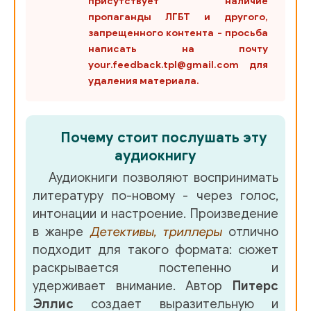
присутствует наличие
35_Glava_4-08
пропаганды ЛГБТ и другого,
36_Glava_4-09
запрещенного контента - просьба
написать на почту
37_Glava_4-10
your.feedback.tpl@gmail.com для
удаления материала.
38_Glava_4-11
39_Glava_4-12
Почему стоит послушать эту
40_Glava_4-13
аудиокнигу
41_Glava_5-01
Аудиокниги позволяют воспринимать
42_Glava_5-02
литературу по-новому - через голос,
интонации и настроение. Произведение
43_Glava_5-03
в жанре
Детективы, триллеры
отлично
44_Glava_5-04
подходит для такого формата: сюжет
раскрывается постепенно и
45_Glava_5-05
удерживает внимание. Автор
Питерс
46_Glava_5-06
Эллис
создает выразительную и