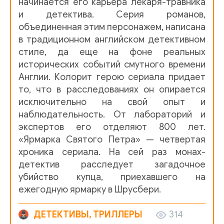
начинается его карьера лекаря-травника
12_Glava_1-12
и детектива. Серия романов,
13_Glava_2-1
объединенная этим персонажем, написана
в традиционном английском детективном
14_Glava_2-2
стиле, да еще на фоне реальных
15_Glava_2-3
исторических событий смутного времени
Англии. Колорит герою сериала придает
16_Glava_2-4
то, что в расследованиях он опирается
17_Glava_2-5
исключительно на свой опыт и
наблюдательность. От лабораторий и
18_Glava_2-6
экспертов его отделяют 800 лет.
19_Glava_2-7
«Ярмарка Святого Петра» — четвертая
хроника сериала. На сей раз монах-
20_Glava_2-8
детектив расследует загадочное
убийство купца, приехавшего на
21_Glava_2-9
ежегодную ярмарку в Шрусбери.
22_Glava_3-1
ДЕТЕКТИВЫ, ТРИЛЛЕРЫ
314
23_Glava_3-2