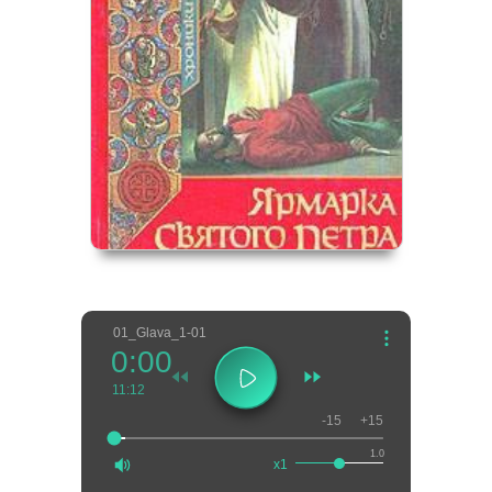
01_Glava_1-01
0:00
11:12
-15
+15
1.0
x1