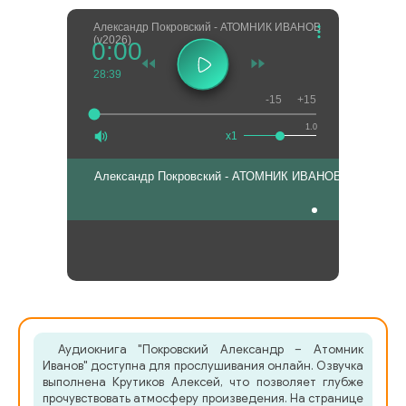
Александр Покровский - АТОМНИК ИВАНОВ
(v2026)
0:00
28:39
-15
+15
1.0
x1
Александр Покровский - АТОМНИК ИВАНОВ (v2026)
Аудиокнига "Покровский Александр – Атомник
Иванов" доступна для прослушивания онлайн. Озвучка
выполнена Крутиков Алексей, что позволяет глубже
прочувствовать атмосферу произведения. На странице