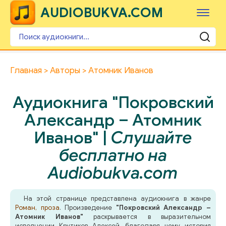
AUDIOBUKVA.COM
Главная
Авторы
Атомник Иванов
Аудиокнига "Покровский
Александр – Атомник
Иванов" |
Слушайте
бесплатно на
Audiobukva.com
На этой странице представлена аудиокнига в жанре
Роман, проза
. Произведение
"Покровский Александр –
Атомник Иванов"
раскрывается в выразительном
исполнении Крутиков Алексей, благодаря чему история