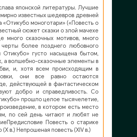
слава японской литературы. Лучшие
семирно известных шедевров древней
ка «Отикубо моноготари» («Повесть о
вестный сюжет сказки о злой мачехе
е много сказочных мотивов, много
и черты более позднего любовного
й Отикубо» густо насыщена бытом,
, а волшебно-сказочные элементы в
бви, и, хотя всем происходящим в
овки, они все равно остаются
де, действующей в фантастическом
вуют добро и справедливость. Со
тикубо» прошло целое тысячелетие,
роизведение, в котором есть место
м, по сей день читают и любят не
ниеПредисловие Повесть о старике
 (X в.) Непрошеная повесть (XIV в.)