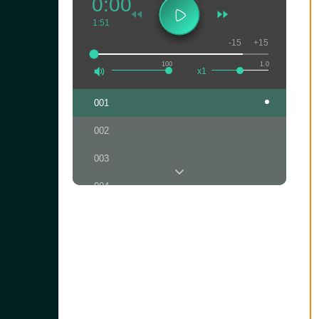
0:00
1:51
-15
+15
100
1.0
x1
001
002
003
004
005
006
007
008