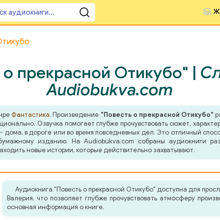
Ж
Отикубо
 о прекрасной Отикубо" |
Сл
Audiobukva.com
анре
Фантастика
. Произведение
"Повесть о прекрасной Отикубо"
р
оционально. Озвучка помогает глубже прочувствовать сюжет, характ
- дома, в дороге или во время повседневных дел. Это отличный спосо
бумажному изданию. На Audiobukva.com собраны аудиокниги ра
аходить новые истории, которые действительно захватывают.
Аудиокнига "Повесть о прекрасной Отикубо" доступна для про
Валерия, что позволяет глубже прочувствовать атмосферу произ
основная информация о книге.