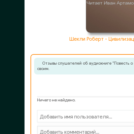
032
033
034
035
Шекли Роберт - Цивилизац
036
037
Отзывы слушателей об аудиокниге "Повесть о 
своим.
038
039
040
Ничего не найдено.
041
042
043