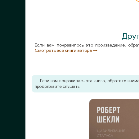
021
022
023
Друг
Если вам понравилось это произведение, обра
024
Смотреть все книги автора →
025
026
Если вам понравилась эта книга, обратите вни
027
продолжайте слушать.
028
029
030
031