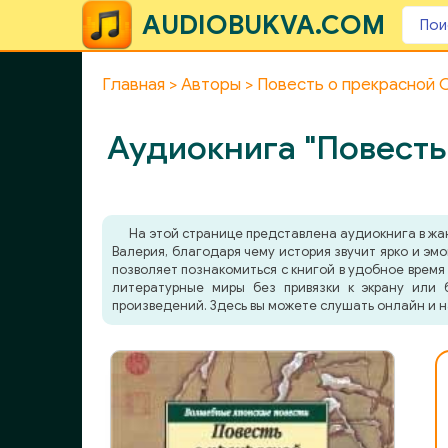
AUDIOBUKVA.COM
Главная
Авторы
Повесть о прекрасной 
Аудиокнига "Повесть
На этой странице представлена аудиокнига в ж
Валерия, благодаря чему история звучит ярко и эм
позволяет познакомиться с книгой в удобное время 
литературные миры без привязки к экрану или 
произведений. Здесь вы можете слушать онлайн и н