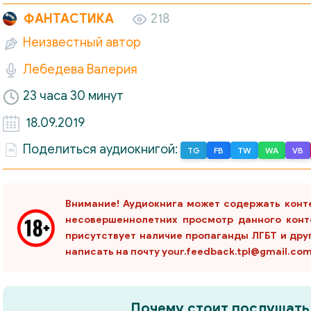
ФАНТАСТИКА
218
Неизвестный автор
Лебедева Валерия
23 часа 30 минут
18.09.2019
Поделиться аудиокнигой:
TG
FB
TW
WA
VB
Внимание! Аудиокнига может содержать конт
несовершеннолетних просмотр данного конт
присутствует наличие пропаганды ЛГБТ и дру
написать на почту your.feedback.tpl@gmail.co
Почему стоит послушать