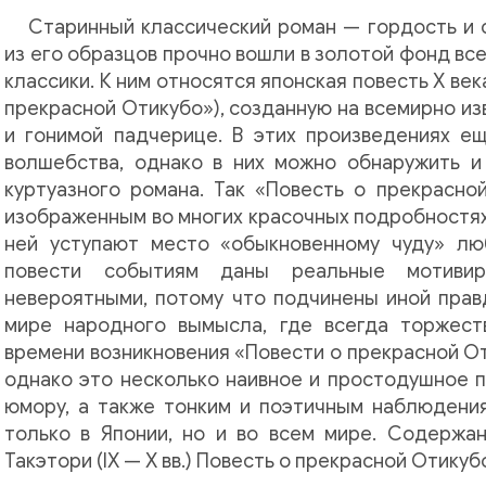
Старинный классический роман — гордость и 
из его образцов прочно вошли в золотой фонд в
классики. К ним относятся японская повесть Х ве
прекрасной Отикубо»), созданную на всемирно из
и гонимой падчерице. В этих произведениях ещ
волшебства, однако в них можно обнаружить 
куртуазного романа. Так «Повесть о прекрасно
изображенным во многих красочных подробностях
ней уступают место «обыкновенному чуду» лю
повести событиям даны реальные мотивир
невероятными, потому что подчинены иной прав
мире народного вымысла, где всегда торжест
времени возникновения «Повести о прекрасной О
однако это несколько наивное и простодушное п
юмору, а также тонким и поэтичным наблюдения
только в Японии, но и во всем мире. Содержа
Такэтори (IX — X вв.) Повесть о прекрасной Отикубо