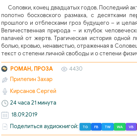
Соловки, конец двадцатых годов. Последний а
полотно босховского размаха, с десятками п
прошлого и отблесками гроз будущего – и целая
Величественная природа – и клубок человеческ
палачей от жертв. Трагическая история одной л
болью, кровью, ненавистью, отраженная в Солове
текст о степени личной свободы и о степени физ
РОМАН, ПРОЗА
4430
Прилепин Захар
Кирсанов Сергей
24 часа 21 минута
18.09.2019
Поделиться аудиокнигой:
TG
FB
TW
WA
VB