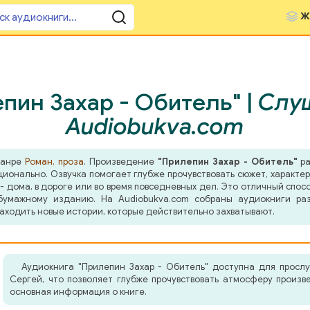
Ж
пин Захар - Обитель" |
Слуш
Audiobukva.com
жанре
Роман, проза
. Произведение
"Прилепин Захар - Обитель"
ра
оционально. Озвучка помогает глубже прочувствовать сюжет, характ
- дома, в дороге или во время повседневных дел. Это отличный спосо
бумажному изданию. На Audiobukva.com собраны аудиокниги ра
аходить новые истории, которые действительно захватывают.
Аудиокнига "Прилепин Захар - Обитель" доступна для просл
Сергей, что позволяет глубже прочувствовать атмосферу произ
основная информация о книге.