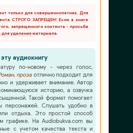
ент только для совершеннолетних. Для
ента СТРОГО ЗАПРЕЩЕН! Если в книге
гого, запрещенного контента - просьба
m для удаления материала.
 эту аудиокнигу
атуру по-новому - через голос,
Роман, проза
отлично подходит для
но и удерживает внимание. Автор
оминающуюся историю, а озвучка
сыщенной. Такой формат помогает
ы персонажей. Слушать удобно в
или отдыха. Это простой способ
м графике. На Audiobukva.com вы
нные с учетом качества текста и