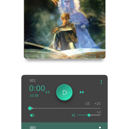
001
0:00
10:36
-15
+15
1.0
x1
001