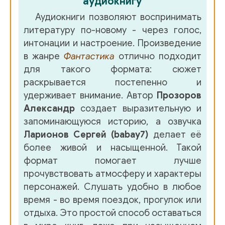
аудиокнигу
036
Аудиокниги позволяют воспринимать
литературу по-новому - через голос,
037
интонации и настроение. Произведение
038
в жанре
Фантастика
отлично подходит
для такого формата: сюжет
039
раскрывается постепенно и
040
удерживает внимание. Автор
Прозоров
Александр
создает выразительную и
041
запоминающуюся историю, а озвучка
042
Ларионов Сергей (babay7)
делает её
более живой и насыщенной. Такой
043
формат помогает лучше
044
прочувствовать атмосферу и характеры
персонажей. Слушать удобно в любое
045
время - во время поездок, прогулок или
046
отдыха. Это простой способ оставаться
047