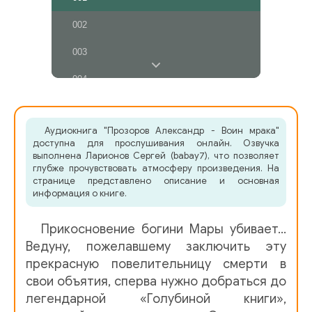
002
003
004
005
Аудиокнига "Прозоров Александр - Воин мрака"
006
доступна для прослушивания онлайн. Озвучка
выполнена Ларионов Сергей (babay7), что позволяет
007
глубже прочувствовать атмосферу произведения. На
странице представлено описание и основная
008
информация о книге.
009
Прикосновение богини Мары убивает…
010
Ведуну, пожелавшему заключить эту
прекрасную повелительницу смерти в
011
свои объятия, сперва нужно добраться до
легендарной «Голубиной книги»,
012