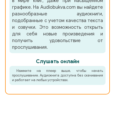
в мире книг, даже при насыщенном
графике. На Audiobukva.com вы найдете
048
разнообразные аудиокниги,
подобранные с учетом качества текста
049
и озвучки. Это возможность открыть
050
для себя новые произведения и
получить удовольствие от
051
прослушивания.
052
053
Слушать онлайн
054
Нажмите на плеер выше, чтобы начать
прослушивание. Аудиокнига доступна без скачивания
и работает на любых устройствах.
055
056
057
058