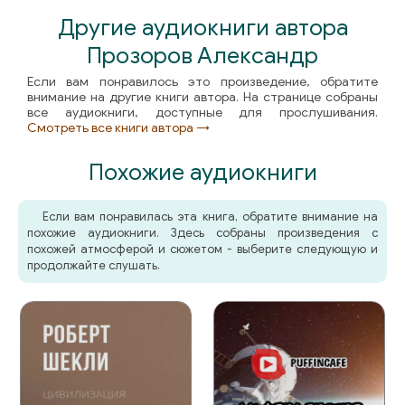
059
Другие аудиокниги автора
Прозоров Александр
060
Если вам понравилось это произведение, обратите
061
внимание на другие книги автора. На странице собраны
все аудиокниги, доступные для прослушивания.
062
Смотреть все книги автора →
063
Похожие аудиокниги
064
Если вам понравилась эта книга, обратите внимание на
065
похожие аудиокниги. Здесь собраны произведения с
похожей атмосферой и сюжетом - выберите следующую и
066
продолжайте слушать.
067
068
069
070