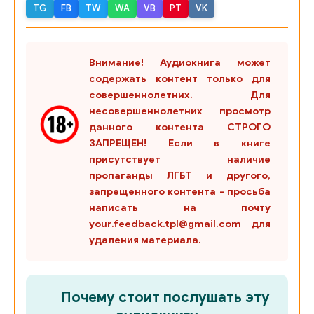
TG
FB
TW
WA
VB
PT
VK
025
026
Внимание! Аудиокнига может
содержать контент только для
027
совершеннолетних. Для
028
несовершеннолетних просмотр
данного контента СТРОГО
029
ЗАПРЕЩЕН! Если в книге
присутствует наличие
030
пропаганды ЛГБТ и другого,
031
запрещенного контента - просьба
написать на почту
032
your.feedback.tpl@gmail.com для
удаления материала.
033
034
Почему стоит послушать эту
035