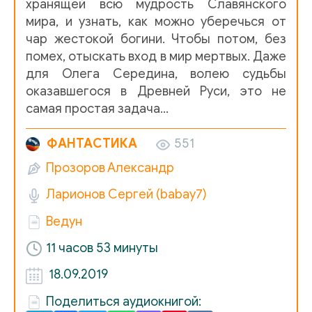
хранящей всю мудрость Славянского
013
мира, и узнать, как можно уберечься от
чар жестокой богини. Чтобы потом, без
014
помех, отыскать вход в мир мертвых. Даже
015
для Олега Середина, волею судьбы
оказавшегося в Древней Руси, это не
016
самая простая задача…
017
ФАНТАСТИКА
551
018
Прозоров Александр
019
Ларионов Сергей (babay7)
020
Ведун
021
11 часов 53 минуты
022
18.09.2019
023
Поделиться аудиокнигой:
024