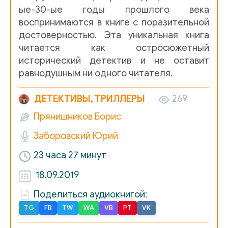
ые-30-ые годы прошлого века
12
воспринимаются в книге с поразительной
13
достоверностью. Эта уникальная книга
читается как остросюжетный
14
исторический детектив и не оставит
15
равнодушным ни одного читателя.
16
ДЕТЕКТИВЫ, ТРИЛЛЕРЫ
269
17
Прянишников Борис
18
Заборовский Юрий
19
23 часа 27 минут
20
18.09.2019
21
Поделиться аудиокнигой:
22
TG
FB
TW
WA
VB
PT
VK
23