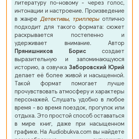
литературу по-новому - через голос,
35
интонации и настроение. Произведение
36
в жанре
Детективы, триллеры
отлично
подходит для такого формата: сюжет
37
раскрывается постепенно и
38
удерживает внимание. Автор
Прянишников Борис
создает
39
выразительную и запоминающуюся
40
историю, а озвучка
Заборовский Юрий
делает её более живой и насыщенной.
41
Такой формат помогает лучше
42
прочувствовать атмосферу и характеры
персонажей. Слушать удобно в любое
43
время - во время поездок, прогулок или
44
отдыха. Это простой способ оставаться
в мире книг, даже при насыщенном
45
графике. На Audiobukva.com вы найдете
46