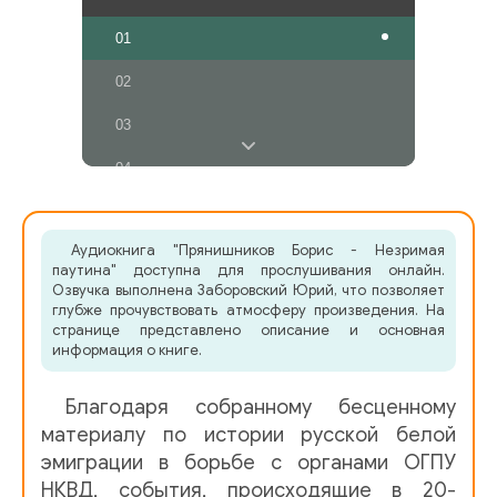
01
02
03
04
05
Аудиокнига "Прянишников Борис - Незримая
06
паутина" доступна для прослушивания онлайн.
Озвучка выполнена Заборовский Юрий, что позволяет
07
глубже прочувствовать атмосферу произведения. На
странице представлено описание и основная
08
информация о книге.
09
Благодаря собранному бесценному
10
материалу по истории русской белой
эмиграции в борьбе с органами ОГПУ
11
НКВД, события, происходящие в 20-