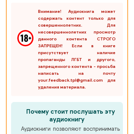
24
Внимание! Аудиокнига может
содержать контент только для
25
совершеннолетних. Для
несовершеннолетних просмотр
26
данного контента СТРОГО
27
ЗАПРЕЩЕН! Если в книге
присутствует наличие
28
пропаганды ЛГБТ и другого,
запрещенного контента - просьба
29
написать на почту
your.feedback.tpl@gmail.com для
30
удаления материала.
31
32
Почему стоит послушать эту
33
аудиокнигу
34
Аудиокниги позволяют воспринимать