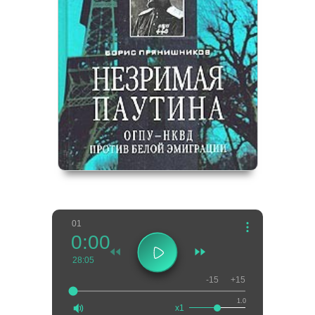
01
0:00
28:05
-15
+15
1.0
x1