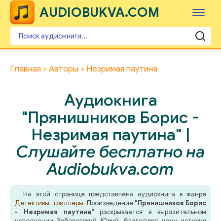
AUDIOBUKVA.COM
Главная
Авторы
Незримая паутина
Аудиокнига
"Прянишников Борис -
Незримая паутина" |
Слушайте бесплатно на
Audiobukva.com
На этой странице представлена аудиокнига в жанре
Детективы, триллеры
. Произведение
"Прянишников Борис
- Незримая паутина"
раскрывается в выразительном
исполнении Заборовский Юрий, благодаря чему история