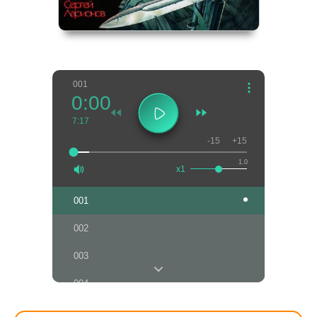
001
0:00
7:17
-15
+15
1.0
x1
001
002
003
004
005