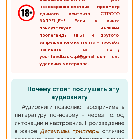
несовершеннолетних просмотр
029
данного контента СТРОГО
ЗАПРЕЩЕН! Если в книге
030
присутствует наличие
031
пропаганды ЛГБТ и другого,
запрещенного контента - просьба
032
написать на почту
your.feedback.tpl@gmail.com для
033
удаления материала.
034
035
Почему стоит послушать эту
036
аудиокнигу
Аудиокниги позволяют воспринимать
037
литературу по-новому - через голос,
038
интонации и настроение. Произведение
в жанре
Детективы, триллеры
отлично
039