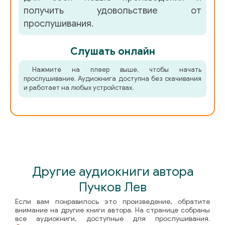
получить удовольствие от
052
прослушивания.
053
Слушать онлайн
054
Нажмите на плеер выше, чтобы начать
055
прослушивание. Аудиокнига доступна без скачивания
и работает на любых устройствах.
056
057
058
059
Другие аудиокниги автора
060
Пучков Лев
061
Если вам понравилось это произведение, обратите
внимание на другие книги автора. На странице собраны
062
все аудиокниги, доступные для прослушивания.