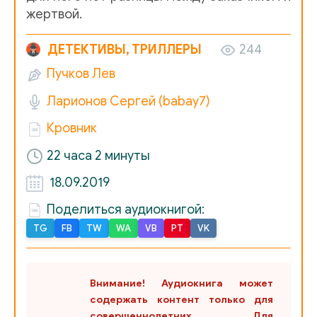
017
жертвой.
018
ДЕТЕКТИВЫ, ТРИЛЛЕРЫ
244
019
Пучков Лев
020
Ларионов Сергей (babay7)
021
Кровник
022
22 часа 2 минуты
023
18.09.2019
024
Поделиться аудиокнигой:
TG
FB
TW
WA
VB
PT
VK
025
026
Внимание! Аудиокнига может
027
содержать контент только для
028
совершеннолетних. Для