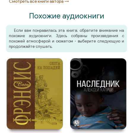
Смотреть все книги автора →
063
Похожие аудиокниги
064
065
Если вам понравилась эта книга, обратите внимание на
похожие аудиокниги. Здесь собраны произведения с
066
похожей атмосферой и сюжетом - выберите следующую и
продолжайте слушать.
067
068
069
070
071
072
073
074