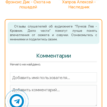
Фрэнсис Дик - Охота на
Хапров Алексей -
лошадей
Наследник
075
076
Отзывы слушателей об аудиокниге "Пучков Лев -
077
Кровник. Дело чести" помогут лучше понять
впечатления от сюжета и озвучки. Ознакомьтесь с
078
мнениями и поделитесь своим.
079
Комментарии
080
081
Ничего не найдено.
082
083
084
085