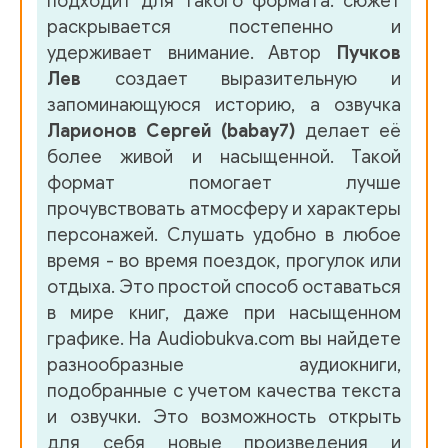
подходит для такого формата: сюжет
040
раскрывается постепенно и
удерживает внимание. Автор
Пучков
041
Лев
создает выразительную и
042
запоминающуюся историю, а озвучка
Ларионов Сергей (babay7)
делает её
043
более живой и насыщенной. Такой
044
формат помогает лучше
прочувствовать атмосферу и характеры
045
персонажей. Слушать удобно в любое
046
время - во время поездок, прогулок или
отдыха. Это простой способ оставаться
047
в мире книг, даже при насыщенном
048
графике. На Audiobukva.com вы найдете
разнообразные аудиокниги,
049
подобранные с учетом качества текста
050
и озвучки. Это возможность открыть
для себя новые произведения и
051