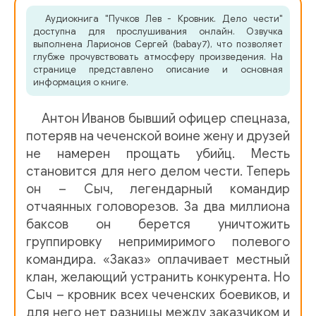
Аудиокнига "Пучков Лев - Кровник. Дело чести"
006
доступна для прослушивания онлайн. Озвучка
выполнена Ларионов Сергей (babay7), что позволяет
007
глубже прочувствовать атмосферу произведения. На
странице представлено описание и основная
008
информация о книге.
009
Антон Иванов бывший офицер спецназа,
010
потеряв на чеченской воине жену и друзей
не намерен прощать убийц. Месть
011
становится для него делом чести. Теперь
он – Сыч, легендарный командир
012
отчаянных головорезов. За два миллиона
013
баксов он берется уничтожить
группировку непримиримого полевого
014
командира. «Заказ» оплачивает местный
015
клан, желающий устранить конкурента. Но
Сыч – кровник всех чеченских боевиков, и
016
для него нет разницы между заказчиком и