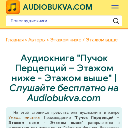
AUDIOBUKVA.COM
Главная
Авторы
Этажом ниже / Этажом выше
Аудиокнига "Пучок
Перцепций – Этажом
ниже - Этажом выше" |
Слушайте бесплатно на
Audiobukva.com
На этой странице представлена аудиокнига в жанре
Ужасы, мистика
. Произведение
"Пучок Перцепций –
Этажом ниже - Этажом выше"
раскрывается в
выразительном исполнении Ерёменко Филипп, благодаря