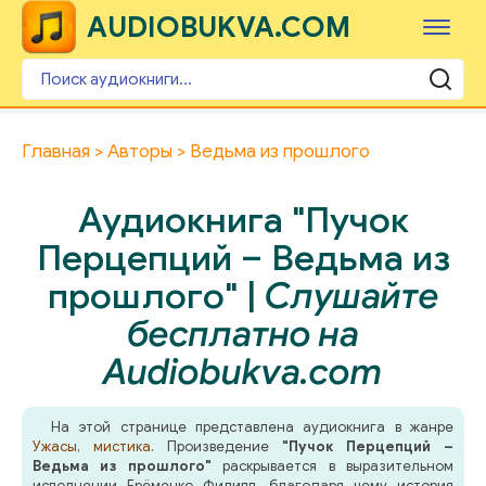
AUDIOBUKVA.COM
Главная
Авторы
Ведьма из прошлого
Аудиокнига "Пучок
Перцепций – Ведьма из
прошлого" |
Слушайте
бесплатно на
Audiobukva.com
На этой странице представлена аудиокнига в жанре
Ужасы, мистика
. Произведение
"Пучок Перцепций –
Ведьма из прошлого"
раскрывается в выразительном
исполнении Ерёменко Филипп, благодаря чему история