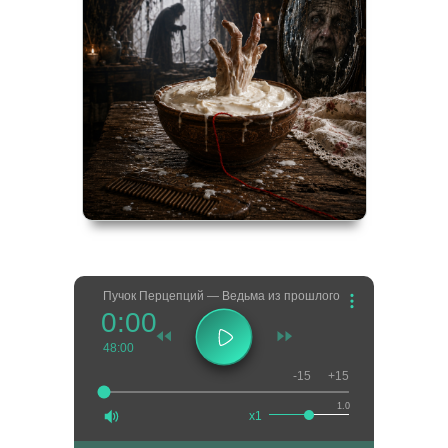
Пучок Перцепций — Ведьма из прошлого
0:00
48:00
-15
+15
1.0
x1