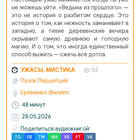
не можешь уйти. «Ведьма из прошлого» —
это не история о разбитом сердце. Это
история о том, как нежность заманивает в
западню, а тихие деревенские вечера
скрывают самую древнюю и голодную
магию. И о том, что иногда единственный
способ выжить — сжечь всё дотла.
УЖАСЫ, МИСТИКА
52
Пучок Перцепций
Ерёменко Филипп
48 минут
28.05.2026
Поделиться аудиокнигой:
TG
FB
TW
WA
VB
PT
VK