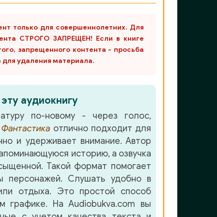
ент только для совершеннолетних. Для
ента СТРОГО ЗАПРЕЩЕН! Если в книге
гого, запрещенного контента - просьба
m для удаления материала.
 эту аудиокнигу
атуру по-новому - через голос,
е
Фантастика
отлично подходит для
но и удерживает внимание. Автор
апоминающуюся историю, а озвучка
сыщенной. Такой формат помогает
ы персонажей. Слушать удобно в
или отдыха. Это простой способ
м графике. На Audiobukva.com вы
нные с учетом качества текста и