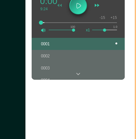
0:00
9:24
-15
+15
100
1.0
x1
0001
0002
0003
0004
0005
0006
0007
0008