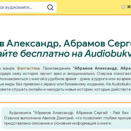
Ж
 Александр, Абрамов Сергей
йте бесплатно на Audiobuk
 в жанре
Фантастика
. Произведение
"Абрамов Александр, Абра
даря чему история звучит ярко и эмоционально. Озвучка помогает 
знакомиться с книгой в удобное время - дома, в дороге или во врем
ные миры без привязки к экрану или бумажному изданию. На Audiobuk
ожете слушать онлайн и находить новые истории, которые действите
Аудиокнига "Абрамов Александр, Абрамов Сергей - Рай без 
Озвучка выполнена Авилов Дмитрий, что позволяет глубже прочув
представлено описание и основная информация о книге.