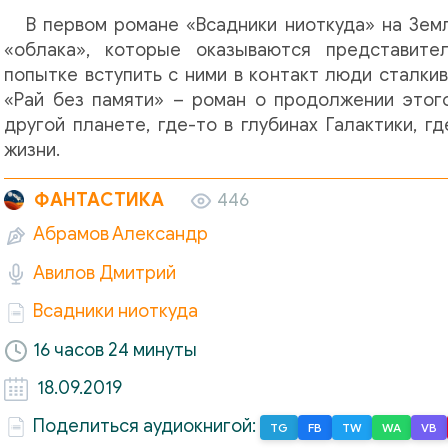
В первом романе «Всадники ниоткуда» на Зе
«облака», которые оказываются представите
попытке вступить с ними в контакт люди сталки
«Рай без памяти» – роман о продолжении этого
другой планете, где-то в глубинах Галактики, 
жизни.
ФАНТАСТИКА
446
Абрамов Александр
Авилов Дмитрий
Всадники ниоткуда
16 часов 24 минуты
18.09.2019
Поделиться аудиокнигой:
TG
FB
TW
WA
VB