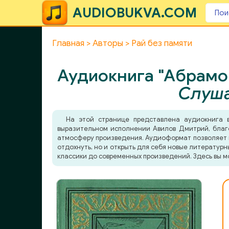
AUDIOBUKVA.COM
Главная
Авторы
Рай без памяти
Аудиокнига "Абрамов
Слуша
На этой странице представлена аудиокнига
выразительном исполнении Авилов Дмитрий, благо
атмосферу произведения. Аудиоформат позволяет по
отдохнуть, но и открыть для себя новые литератур
классики до современных произведений. Здесь вы м