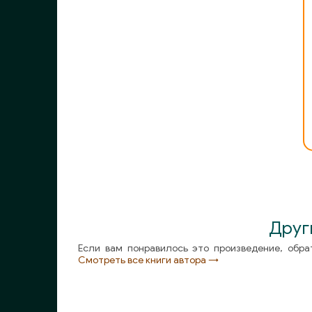
0009
0010
0011
0012
0013
0014
0015
0016
0017
Друг
Если вам понравилось это произведение, обра
0018
Смотреть все книги автора →
0019
0020