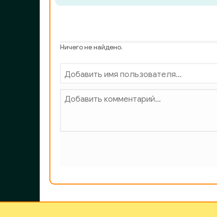
0032
0033
0034
Ничего не найдено.
0035
0036
0037
0038
0039
0040
0041
0042
0043