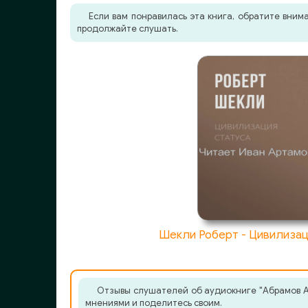
Если вам понравилась эта книга, обратите вни
0021
продолжайте слушать.
0022
0023
0024
0025
0026
0027
0028
0029
Шекли Роберт - Цивилизац
0030
0031
Отзывы слушателей об аудиокниге "Абрамов Ал
мнениями и поделитесь своим.