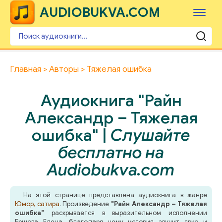
AUDIOBUKVA.COM
Главная
Авторы
Тяжелая ошибка
Аудиокнига "Райн
Александр – Тяжелая
ошибка" |
Слушайте
бесплатно на
Audiobukva.com
На этой странице представлена аудиокнига в жанре
Юмор, сатира
. Произведение
"Райн Александр – Тяжелая
ошибка"
раскрывается в выразительном исполнении
Ершова Елена, благодаря чему история звучит ярко и