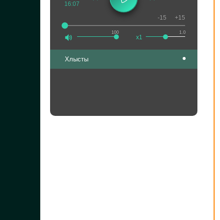
16:07
-15
+15
100
1.0
x1
Хлысты