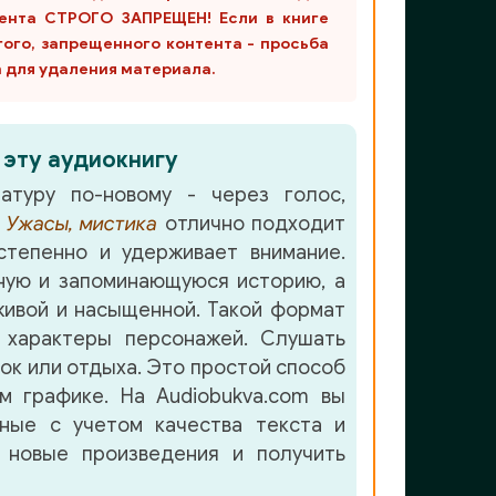
ента СТРОГО ЗАПРЕЩЕН! Если в книге
гого, запрещенного контента - просьба
m для удаления материала.
 эту аудиокнигу
атуру по-новому - через голос,
е
Ужасы, мистика
отлично подходит
степенно и удерживает внимание.
ную и запоминающуюся историю, а
ивой и насыщенной. Такой формат
 характеры персонажей. Слушать
лок или отдыха. Это простой способ
м графике. На Audiobukva.com вы
нные с учетом качества текста и
 новые произведения и получить