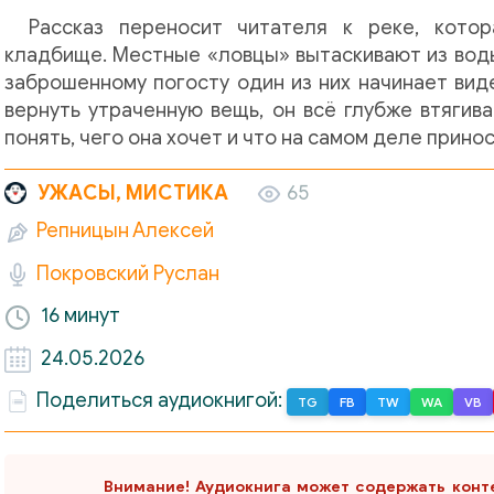
Рассказ переносит читателя к реке, кото
кладбище. Местные «ловцы» вытаскивают из воды
заброшенному погосту один из них начинает вид
вернуть утраченную вещь, он всё глубже втягив
понять, чего она хочет и что на самом деле прино
УЖАСЫ, МИСТИКА
65
Репницын Алексей
Покровский Руслан
16 минут
24.05.2026
Поделиться аудиокнигой:
TG
FB
TW
WA
VB
Внимание! Аудиокнига может содержать конт