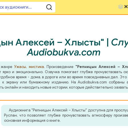
Ж
ын Алексей – Хлысты" |
Слу
Audiobukva.com
в жанре
Ужасы, мистика
. Произведение
"Репницын Алексей – Хл
т ярко и эмоционально. Озвучка помогает глубже прочувствовать с
добное время - дома, в дороге или во время повседневных дел. Это 
 к экрану или бумажному изданию. На Audiobukva.com собраны а
ть онлайн и находить новые истории, которые действительно захват
Аудиокнига "Репницын Алексей – Хлысты" доступна для прослу
Руслан, что позволяет глубже прочувствовать атмосферу произ
основная информация о книге.