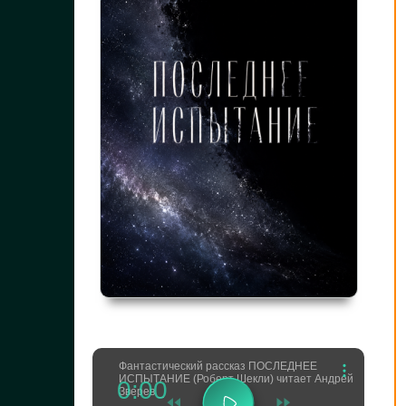
Фантастический рассказ ПОСЛЕДНЕЕ
ИСПЫТАНИЕ (Роберт Шекли) читает Андрей
0:00
Зверев _