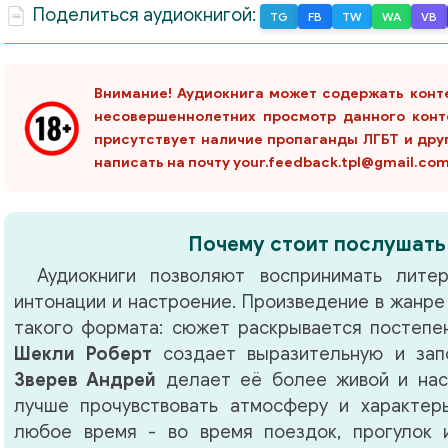
Поделиться аудиокнигой:
TG
FB
TW
WA
VB
Внимание! Аудиокнига может содержать конт
несовершеннолетних просмотр данного конт
Роберт Шекли) читает Андрей Зверев _
присутствует наличие пропаганды ЛГБТ и дру
написать на почту your.feedback.tpl@gmail.co
Почему стоит послушать
Аудиокниги позволяют воспринимать литер
интонации и настроение. Произведение в жанр
такого формата: сюжет раскрывается постепен
Шекли Роберт
создает выразительную и зап
Зверев Андрей
делает её более живой и нас
лучше прочувствовать атмосферу и характер
любое время - во время поездок, прогулок 