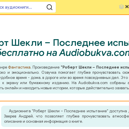
Ж
рт Шекли – Последнее испы
бесплатно на Audiobukva.co
анре
Фантастика
. Произведение
"Роберт Шекли – Последнее исп
рко и эмоционально. Озвучка помогает глубже прочувствовать сю
добное время - дома, в дороге или во время повседневных дел. Это 
 к экрану или бумажному изданию. На Audiobukva.com собраны а
ть онлайн и находить новые истории, которые действительно захват
Аудиокнига "Роберт Шекли – Последнее испытание" доступна 
Зверев Андрей, что позволяет глубже прочувствовать атмосф
описание и основная информация о книге.