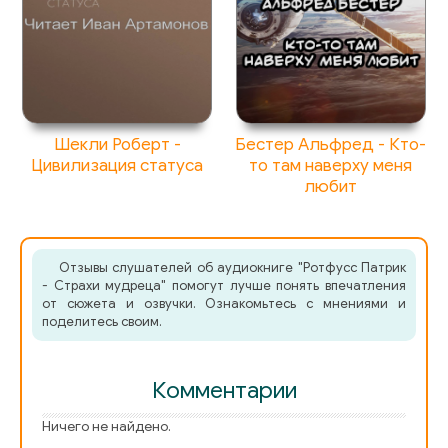
073
074
075
Шекли Роберт -
Бестер Альфред - Кто-
076
Цивилизация статуса
то там наверху меня
любит
077
078
079
Отзывы слушателей об аудиокниге "Ротфусс Патрик
- Страхи мудреца" помогут лучше понять впечатления
от сюжета и озвучки. Ознакомьтесь с мнениями и
080
поделитесь своим.
081
082
Комментарии
083
Ничего не найдено.