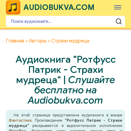
AUDIOBUKVA.COM
Главная
Авторы
Страхи мудреца
Аудиокнига "Ротфусс
Патрик - Страхи
мудреца" |
Слушайте
бесплатно на
Audiobukva.com
На этой странице представлена аудиокнига в жанре
Фантастика
. Произведение
"Ротфусс Патрик - Страхи
мудреца"
раскрывается в выразительном исполнении
@kris@to, благодаря чему история звучит ярко и