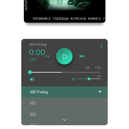
000 Prolog
0:00
2:47
-15
+15
1.0
x1
000 Prolog
001
002
003