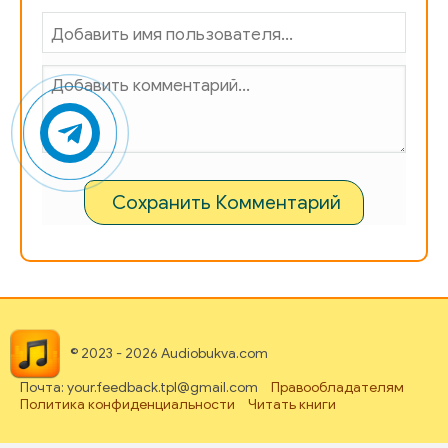
084
085
086
087
088
Сохранить Комментарий
089
090
091
092
© 2023 - 2026 Audiobukva.com
093
Почта: your.feedback.tpl@gmail.com
Правообладателям
094
Политика конфиденциальности
Читать книги
095