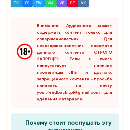
TG
FB
TW
WA
VB
PT
VK
027
028
Внимание! Аудиокнига может
029
содержать контент только для
совершеннолетних. Для
030
несовершеннолетних просмотр
данного контента СТРОГО
031
ЗАПРЕЩЕН! Если в книге
032
присутствует наличие
пропаганды ЛГБТ и другого,
033
запрещенного контента - просьба
написать на почту
034
your.feedback.tpl@gmail.com для
035
удаления материала.
036
037
Почему стоит послушать эту