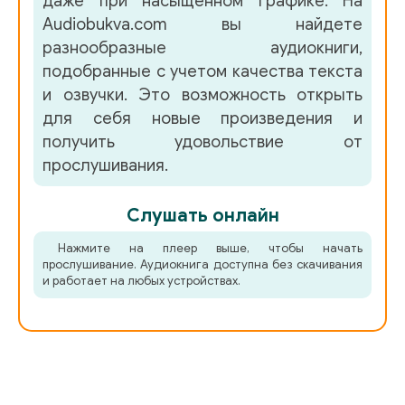
даже при насыщенном графике. На
Audiobukva.com вы найдете
050
разнообразные аудиокниги,
051
подобранные с учетом качества текста
и озвучки. Это возможность открыть
052
для себя новые произведения и
053
получить удовольствие от
прослушивания.
054
055
Слушать онлайн
056
Нажмите на плеер выше, чтобы начать
прослушивание. Аудиокнига доступна без скачивания
057
и работает на любых устройствах.
058
059
060