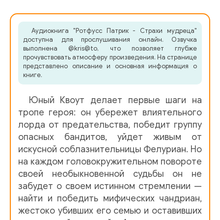
004
Аудиокнига "Ротфусс Патрик - Страхи мудреца"
005
доступна для прослушивания онлайн. Озвучка
выполнена @kris@to, что позволяет глубже
006
прочувствовать атмосферу произведения. На странице
представлено описание и основная информация о
007
книге.
008
Юный Квоут делает первые шаги на
009
тропе героя: он убережет влиятельного
лорда от предательства, победит группу
010
опасных бандитов, уйдет живым от
искусной соблазнительницы Фелуриан. Но
011
на каждом головокружительном повороте
012
своей необыкновенной судьбы он не
забудет о своем истинном стремлении —
013
найти и победить мифических чандриан,
014
жестоко убивших его семью и оставивших