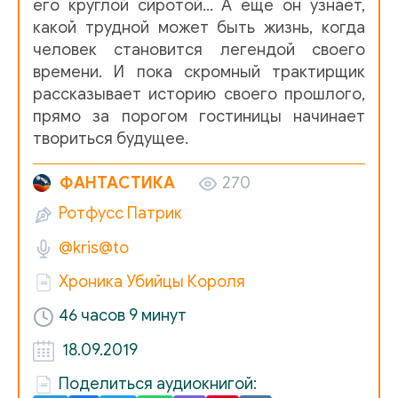
его круглой сиротой… А еще он узнает,
015
какой трудной может быть жизнь, когда
016
человек становится легендой своего
времени. И пока скромный трактирщик
017
рассказывает историю своего прошлого,
018
прямо за порогом гостиницы начинает
твориться будущее.
019
ФАНТАСТИКА
270
020
Ротфусс Патрик
021
@kris@to
022
Хроника Убийцы Короля
023
46 часов 9 минут
024
18.09.2019
025
Поделиться аудиокнигой:
026