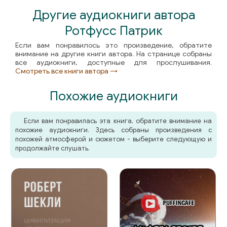
061
Другие аудиокниги автора
062
Ротфусс Патрик
063
Если вам понравилось это произведение, обратите
внимание на другие книги автора. На странице собраны
все аудиокниги, доступные для прослушивания.
064
Смотреть все книги автора →
065
Похожие аудиокниги
066
Если вам понравилась эта книга, обратите внимание на
067
похожие аудиокниги. Здесь собраны произведения с
похожей атмосферой и сюжетом - выберите следующую и
068
продолжайте слушать.
069
070
071
072