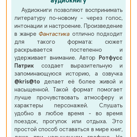
аудиокнигу
038
Аудиокниги позволяют воспринимать
039
литературу по-новому - через голос,
интонации и настроение. Произведение
040
в жанре
Фантастика
отлично подходит
041
для такого формата: сюжет
раскрывается постепенно и
042
удерживает внимание. Автор
Ротфусс
043
Патрик
создает выразительную и
запоминающуюся историю, а озвучка
044
@kris@to
делает её более живой и
045
насыщенной. Такой формат помогает
лучше прочувствовать атмосферу и
046
характеры персонажей. Слушать
047
удобно в любое время - во время
поездок, прогулок или отдыха. Это
048
простой способ оставаться в мире книг,
049