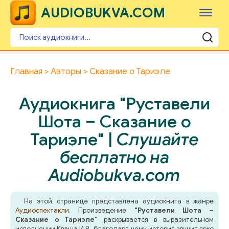
AUDIOBUKVA.COM
Главная
Авторы
Сказание о Тариэле
Аудиокнига "Руставели
Шота – Сказание о
Тариэле" |
Слушайте
бесплатно на
Audiobukva.com
На этой странице представлена аудиокнига в жанре
Аудиоспектакли
. Произведение
"Руставели Шота –
Сказание о Тариэле"
раскрывается в выразительном
исполнении Кваша И.В., благодаря чему история звучит ярко