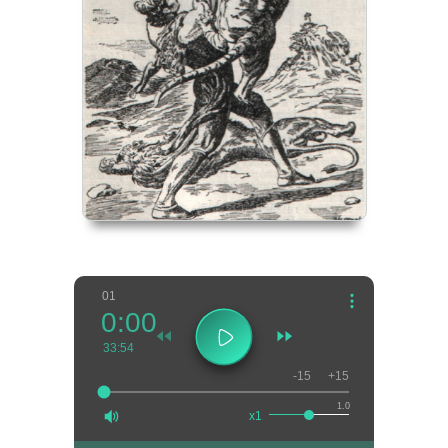
01
0:00
33:54
-15
+15
1.0
x1