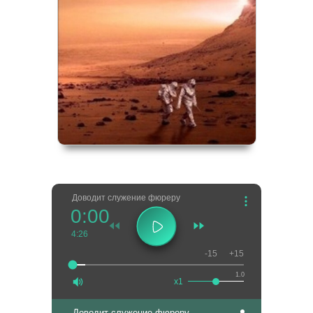
Доводит служение фюреру
0:00
4:26
-15
+15
1.0
x1
Доводит служение фюреру