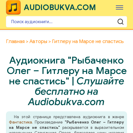
AUDIOBUKVA.COM
Главная
Авторы
Гитлеру на Марсе не спастись
Аудиокнига "Рыбаченко
Олег – Гитлеру на Марсе
не спастись" |
Слушайте
бесплатно на
Audiobukva.com
На этой странице представлена аудиокнига в жанре
Фантастика
. Произведение
"Рыбаченко Олег – Гитлеру
на Марсе не спастись"
раскрывается в выразительном
исполнении Стругацкая Олеся, благодаря чему история