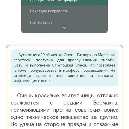
Накладно исправлять
Гитлер капут
Лучшего снайпер
Творчески переняли
Аудиокнига "Рыбаченко Олег – Гитлеру на Марсе не
Птицей ввысь
спастись" доступна для прослушивания онлайн.
Озвучка выполнена Стругацкая Олеся, что позволяет
глубже прочувствовать атмосферу произведения. На
странице представлено описание и основная
информация о книге.
Очень красивые воительницы отважно
сражаются с ордами Вермахта,
применяющими против советских войск
одно техническое новшество за другим.
Но удача на стороне правды и отважные