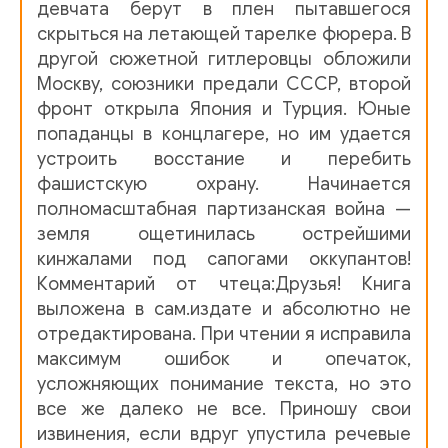
девчата берут в плен пытавшегося
скрыться на летающей тарелке фюрера. В
другой сюжетной гитлеровцы обложили
Москву, союзники предали СССР, второй
фронт открыла Япония и Турция. Юные
попаданцы в концлагере, но им удается
устроить восстание и перебить
фашистскую охрану. Начинается
полномасштабная партизанская война —
земля ощетинилась острейшими
кинжалами под сапогами оккупантов!
Комментарий от чтеца:Друзья! Книга
выложена в сам.издате и абсолютно не
отредактирована. При чтении я исправила
максимум ошибок и опечаток,
усложняющих понимание текста, но это
все же далеко не все. Приношу свои
извинения, если вдруг упустила речевые