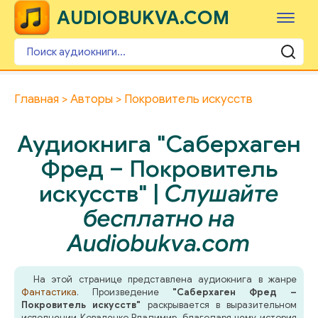
AUDIOBUKVA.COM
Главная
Авторы
Покровитель искусств
Аудиокнига "Саберхаген
Фред – Покровитель
искусств" |
Слушайте
бесплатно на
Audiobukva.com
На этой странице представлена аудиокнига в жанре
Фантастика
. Произведение
"Саберхаген Фред –
Покровитель искусств"
раскрывается в выразительном
исполнении Коваленко Владимир, благодаря чему история