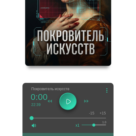
Покровитель искусств
0:00
22:39
-15
+15
1.0
x1