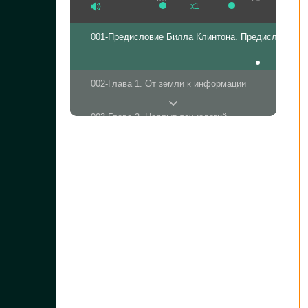
x1
001-Предисловие Билла Клинтона. Предисловие ав
002-Глава 1. От земли к информации
003-Глава 2. Наплыв технологий
004-Глава 3. Путешествие в мир как
005-Глава 4. Играя на сильных сторонах
006-Глава 5. Переход от можно к следует
007-Глава 6. Концентрируясь на деле
008-Глава 7. Создавая прозрачность