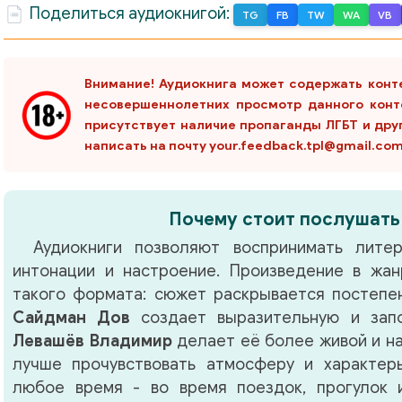
Поделиться аудиокнигой:
TG
FB
TW
WA
VB
тора. Пролог
Внимание! Аудиокнига может содержать конт
несовершеннолетних просмотр данного конт
присутствует наличие пропаганды ЛГБТ и дру
написать на почту your.feedback.tpl@gmail.co
Почему стоит послушать
Аудиокниги позволяют воспринимать литер
интонации и настроение. Произведение в жа
такого формата: сюжет раскрывается постепен
Сайдман Дов
создает выразительную и запо
Левашёв Владимир
делает её более живой и н
лучше прочувствовать атмосферу и характер
любое время - во время поездок, прогулок 