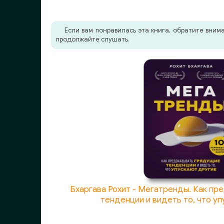
Если вам понравилась эта книга, обратите вни
продолжайте слушать.
Бхаргава Рохит - Мегатренды. Как п
тенденции и видеть то, что у