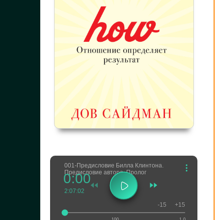
001-Предисловие Билла Клинтона.
Предисловие автора. Пролог
0:00
2:07:02
-15
+15
100
1.0