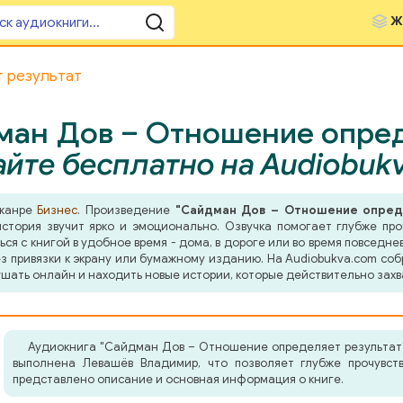
Ж
 результат
ман Дов – Отношение опреде
йте бесплатно на Audiobuk
 жанре
Бизнес
. Произведение
"Сайдман Дов – Отношение опред
тория звучит ярко и эмоционально. Озвучка помогает глубже про
я с книгой в удобное время - дома, в дороге или во время повседнев
з привязки к экрану или бумажному изданию. На Audiobukva.com соб
шать онлайн и находить новые истории, которые действительно захв
Аудиокнига "Сайдман Дов – Отношение определяет результат"
выполнена Левашёв Владимир, что позволяет глубже прочувст
представлено описание и основная информация о книге.