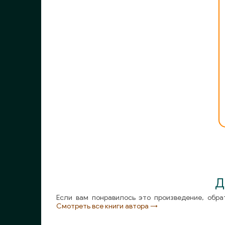
009-Глава 8. Доверие
010-Глава 9. Репутация и еще раз репутация
011-Глава 10. Создавая культуру
012-Глава 11. Саморегулирующиеся культуры
013-Глава 12. Концепция лидерства
014-Эпилог
Д
Если вам понравилось это произведение, обра
Смотреть все книги автора →