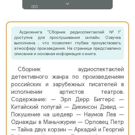
003
004
005
Аудиокнига "Сборник радиоспектаклей №1"
доступна для прослушивания онлайн. Озвучка
006
выполнена , что позволяет глубже прочувствовать
атмосферу произведения. На странице представлено
описание и основная информация о книге.
007
008
Cборник аудиоспектаклей
детективного жанра по произведениям
009
российских и зарубежных писателей в
010
исполнении артистов театров.
Содержание: — Эрл Дерр Биггерс —
011
Китайский попугай — Дикинсон Дэвид —
012
Покушение на шедевр — Наумов Лев —
Однажды в Маньчжурии — Орловец Петр
013
— Тайна двух корзин — Аркадий и Георгий