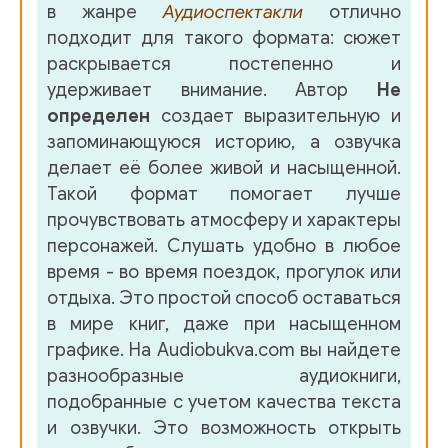
в жанре
Аудиоспектакли
отлично
015
подходит для такого формата: сюжет
016
раскрывается постепенно и
удерживает внимание. Автор
Не
017
определен
создает выразительную и
018
запоминающуюся историю, а озвучка
делает её более живой и насыщенной.
019
Такой формат помогает лучше
Гилберт Кийт Честертон - Злой рок семьи Дарнуэй. Не
прочувствовать атмосферу и характеры
персонажей. Слушать удобно в любое
002_C1_fr2
время - во время поездок, прогулок или
отдыха. Это простой способ оставаться
003_C1_fr3
в мире книг, даже при насыщенном
004_C2_fr1
графике. На Audiobukva.com вы найдете
разнообразные аудиокниги,
005_C2_fr2
подобранные с учетом качества текста
006_C2_fr3
и озвучки. Это возможность открыть