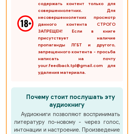
содержать контент только для
004
совершеннолетних. Для
несовершеннолетних просмотр
005
данного контента СТРОГО
ЗАПРЕЩЕН! Если в книге
006
присутствует наличие
пропаганды ЛГБТ и другого,
007
запрещенного контента - просьба
008
написать на почту
your.feedback.tpl@gmail.com для
009
удаления материала.
010
011
Почему стоит послушать эту
012
аудиокнигу
Аудиокниги позволяют воспринимать
013
литературу по-новому - через голос,
014
интонации и настроение. Произведение