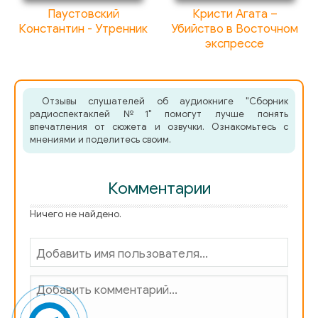
Паустовский
Кристи Агата –
c04. Тайна двух корзин
Константин - Утренник
Убийство в Восточном
экспрессе
c05. Тайна двух корзин
c06. Тайна двух корзин
Отзывы слушателей об аудиокниге "Сборник
c07. Тайна двух корзин
радиоспектаклей №1" помогут лучше понять
впечатления от сюжета и озвучки. Ознакомьтесь с
c08. Тайна двух корзин
мнениями и поделитесь своим.
c09. Тайна двух корзин
Комментарии
c10. Тайна двух корзин
Ничего не найдено.
c11. Тайна двух корзин
c12. Тайна двух корзин
c13. Тайна двух корзин
c14. Тайна двух корзин