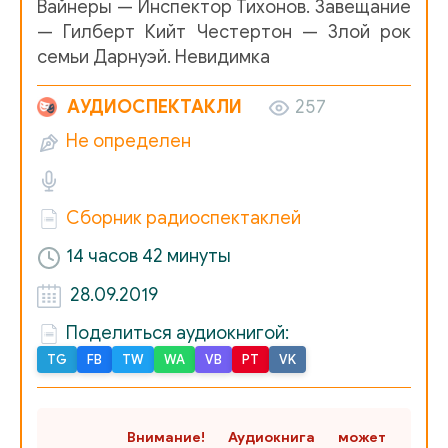
Вайнеры — Инспектор Тихонов. Завещание
014
— Гилберт Кийт Честертон — Злой рок
015
семьи Дарнуэй. Невидимка
016
АУДИОСПЕКТАКЛИ
257
017
Не определен
018
019
Сборник радиоспектаклей
020
14 часов 42 минуты
021
28.09.2019
022
Поделиться аудиокнигой:
Аркадий и Георгий Вайнеры - Инспектор Тихонов. Заве
TG
FB
TW
WA
VB
PT
VK
002
Внимание! Аудиокнига может
003