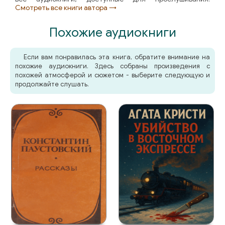
Смотреть все книги автора →
9
Похожие аудиокниги
Лев Наумов - Однажды в Маньчжурии
0
Если вам понравилась эта книга, обратите внимание на
1
похожие аудиокниги. Здесь собраны произведения с
похожей атмосферой и сюжетом - выберите следующую и
2
продолжайте слушать.
3
4
5
6
Орловец Петр - Тайна двух корзин
c01. Тайна двух корз
c02. Тайна двух корзин
c03. Тайна двух корзин