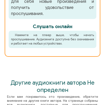
для себя новые произведения и
007_C2_fr4
получить удовольствие от
008_C2_fr5
прослушивания.
009_C2_fr6
Слушать онлайн
Дикинсон Дэвид - Покушение на шедевр
0
Нажмите на плеер выше, чтобы начать
прослушивание. Аудиокнига доступна без скачивания
1
и работает на любых устройствах.
2
3
4
5
Другие аудиокниги автора Не
6
определен
7
Если вам понравилось это произведение, обратите
внимание на другие книги автора. На странице собраны
8
все аудиокниги, доступные для прослушивания.