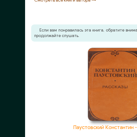
Смотреть все книги автора →
25_fragment_23
26_fragment_24
40_Rek1
Если вам понравилась эта книга, обратите вни
продолжайте слушать.
41_Rek2
42_Rek3
43_Rek4
44_Rek5
45_Rek6
46_Rek7
Лем Станислав - Дознание
Doznanie_fragment_01
Doznanie_fragment_02
Паустовский Константин -