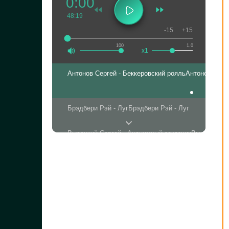
0:00
48:19
-15
+15
100
1.0
x1
Антонов Сергей - Беккеровский рояль
Антонов Серг
Брэдбери Рэй - Луг
Брэдбери Рэй - Луг
Высоцкий Сергей - Анонимный заказчик
Высоцкий Се
Джером Дэвид Селинджер - Над пропастью во ржи
Каверин Вениамин - Два капитана
В. Каверин - Два 
Килти Джером - Милый лжец
01_Autor