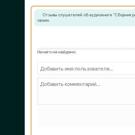
Doznanie_fragment_03
Doznanie_fragment_04
Отзывы слушателей об аудиокниге "Сборник ра
своим.
Doznanie_fragment_05
Doznanie_fragment_06
Doznanie_fragment_07
Ничего не найдено.
Doznanie_fragment_08
Doznanie_fragment_09
Планкетт Робер - Корневильские колокола
Р. Планк
Пушкин А. С. - Маленькие трагедии
Маленькие траг
Маленькие трагедии 2 Каменный гость
Маленькие трагедии 3 Моцарт и Сальери