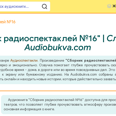
Ж
лей №16
 радиоспектаклей №16" |
Сл
Audiobukva.com
 жанре
Аудиоспектакли
. Произведение
"Сборник радиоспектакле
 ярко и эмоционально. Озвучка помогает глубже прочувствовать сю
добное время - дома, в дороге или во время повседневных дел. Это 
 к экрану или бумажному изданию. На Audiobukva.com собраны а
ть онлайн и находить новые истории, которые действительно захват
Аудиокнига "Сборник радиоспектаклей №16" доступна для про
театров, что позволяет глубже прочувствовать атмосферу произ
основная информация о книге.