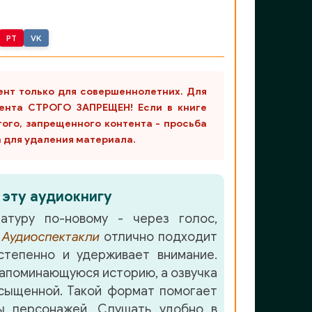
PT
VK
ент только для совершеннолетних. Для
ента СТРОГО ЗАПРЕЩЕН! Если в книге
гого, запрещенного контента - просьба
m для удаления материала.
 эту аудиокнигу
атуру по-новому - через голос,
е
Аудиоспектакли
отлично подходит
степенно и удерживает внимание.
апоминающуюся историю, а озвучка
сыщенной. Такой формат помогает
ы персонажей. Слушать удобно в