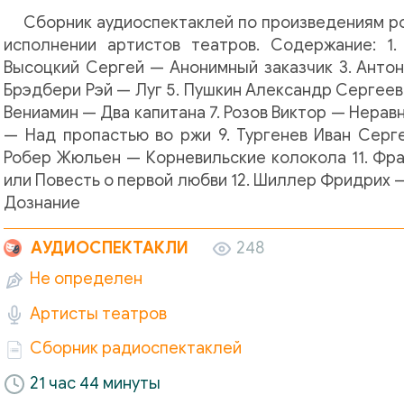
Сборник аудиоспектаклей по произведениям ро
исполнении артистов театров. Содержание: 
Высоцкий Сергей — Анонимный заказчик 3. Антон
Брэдбери Рэй — Луг 5. Пушкин Александр Сергеев
Вениамин — Два капитана 7. Розов Виктор — Нера
ей - Беккеровский рояль
— Над пропастью во ржи 9. Тургенев Иван Серг
Робер Жюльен — Корневильские колокола 11. Фра
или Повесть о первой любви 12. Шиллер Фридрих 
Дознание
ргей - Анонимный заказчик
АУДИОСПЕКТАКЛИ
248
Не определен
Д. Селинджер - Над пропастью во ржи
Артисты театров
капитана
Сборник радиоспектаклей
21 час 44 минуты