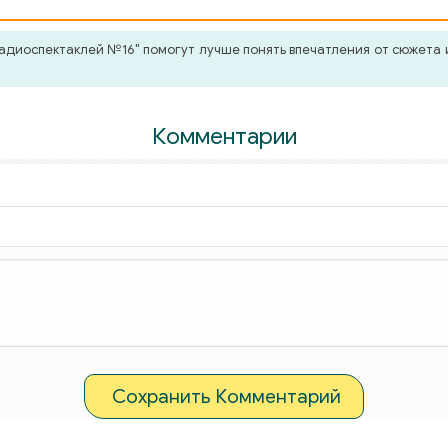
диоспектаклей №16" помогут лучше понять впечатления от сюжета и
Комментарии
ет - Корневильские колокола
едии 1 Пир во время чумы
Сохранить Комментарий