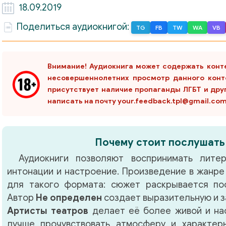
18.09.2019
Поделиться аудиокнигой:
TG
FB
TW
WA
VB
Внимание! Аудиокнига может содержать конт
несовершеннолетних просмотр данного конт
присутствует наличие пропаганды ЛГБТ и дру
написать на почту your.feedback.tpl@gmail.co
Почему стоит послушать
Аудиокниги позволяют воспринимать литер
интонации и настроение. Произведение в жанр
для такого формата: сюжет раскрывается по
Автор
Не определен
создает выразительную и з
Артисты театров
делает её более живой и на
лучше прочувствовать атмосферу и характер