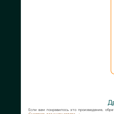
14_fragment_12
15_fragment_13
16_fragment_14
17_fragment_15
18_fragment_16
19_fragment_17
20_fragment_18
21_fragment_19
22_fragment_20
23_fragment_21
Д
24_fragment_22
Если вам понравилось это произведение, обра