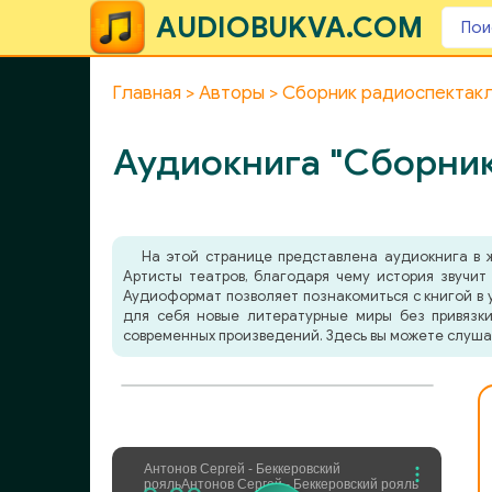
AUDIOBUKVA.COM
Главная
Авторы
Сборник радиоспектак
Аудиокнига "Сборник
На этой странице представлена аудиокнига в
Артисты театров, благодаря чему история звучит
Аудиоформат позволяет познакомиться с книгой в у
для себя новые литературные миры без привязки
современных произведений. Здесь вы можете слуша
Антонов Сергей - Беккеровский
рояль
Антонов Сергей - Беккеровский рояль