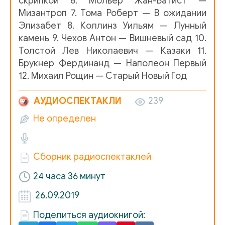
скрипкой 6. Мольер Жан-Батист —
01
Мизантроп 7. Тома Роберт — В ожидании
Элизабет 8. Коллинз Уильям — Лунный
02
камень 9. Чехов Антон — Вишневый сад 10.
03
Толстой Лев Николаевич — Казаки 11.
Брукнер Фердинанд — Наполеон Первый
04
12. Михаил Рощин — Старый Новый Год
Диккенс Чарльз - Пиквикский клуб
Ч. Диккенс - Пиквикс
АУДИОСПЕКТАКЛИ
239
Избуцкий Александр - Девочка со скрипкой
devochka
Не определен
Коллинз Уильям - Лунный камень
У. Коллинз - Лунный к
Сборник радиоспектаклей
Мольер Жан-Батист - Мизантроп
01
24 часа 36 минут
02
26.09.2019
03
Поделиться аудиокнигой: