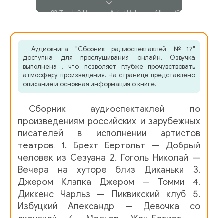
03 Track 3 Unknown Artist Unknown Album (22.12.2002 2-0
04 Track 4 Unknown Artist Unknown Album (22.12.2002 2-0
Аудиокнига "Сборник радиоспектаклей №17"
доступна для прослушивания онлайн. Озвучка
5
выполнена , что позволяет глубже прочувствовать
атмосферу произведения. На странице представлено
6
описание и основная информация о книге.
7
Сборник аудиоспектаклей по
8
произведениям российских и зарубежных
писателей в исполнении артистов
Брукнер Фердинанд - Наполеон Первый
Брукнер Фердин
театров. 1. Брехт Бертольт — Добрый
человек из Сезуана 2. Гоголь Николай —
Брукнер Фердинанд - Наполеон Первый 02
Вечера на хуторе близ Диканьки 3.
Джером Клапка Джером — Томми 4.
Гоголь Николай - Вечера на хуторе близ Диканьки
Никол
Диккенс Чарльз — Пиквикский клуб 5.
Избуцкий Александр — Девочка со
Джером К. Джером – Томми
00