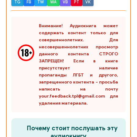
04
TG
FB
TW
WA
VB
PT
VK
Рощин Михаил - Старый Новый год
1
Внимание! Аудиокнига может
2
содержать контент только для
Слейд Бернард - Чествование
Бернард Слейд - Чествов
совершеннолетних. Для
несовершеннолетних просмотр
данного контента СТРОГО
Толстой Л. Н. - Казаки/01
01_01_01
ЗАПРЕЩЕН! Если в книге
присутствует наличие
01_01_02
пропаганды ЛГБТ и другого,
01_01_03
запрещенного контента - просьба
написать на почту
01_01_04
your.feedback.tpl@gmail.com для
удаления материала.
01_01_05
Толстой Л. Н. - Казаки/02
01_02_01
Почему стоит послушать эту
01_02_02
аудиокнигу