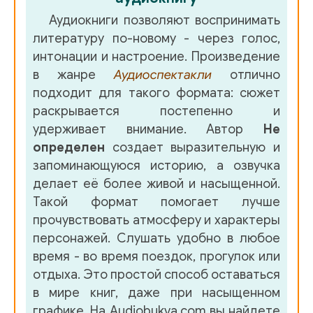
01_02_03
Аудиокниги позволяют воспринимать
литературу по-новому - через голос,
01_02_04
интонации и настроение. Произведение
01_02_05
в жанре
Аудиоспектакли
отлично
подходит для такого формата: сюжет
01_02_06
раскрывается постепенно и
Тома Роберт - В ожидании Элизабет
В ожидании Элизаб
удерживает внимание. Автор
Не
определен
создает выразительную и
В ожидании Элизабет 2
запоминающуюся историю, а озвучка
делает её более живой и насыщенной.
В ожидании Элизабет 3
Такой формат помогает лучше
Чехов Антон - Вишнёвый сад
01_Part_1
прочувствовать атмосферу и характеры
персонажей. Слушать удобно в любое
02_Part_2
время - во время поездок, прогулок или
отдыха. Это простой способ оставаться
03_Part_3
в мире книг, даже при насыщенном
04_Part_4
графике. На Audiobukva.com вы найдете