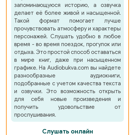
запоминающуюся историю, а озвучка
Kohelio-Zair-09
делает её более живой и насыщенной.
Kohelio-Zair-10
Такой формат помогает лучше
прочувствовать атмосферу и характеры
Kohelio-Zair-11-damaged
персонажей. Слушать удобно в любое
Kohelio-Zair-12
время - во время поездок, прогулок или
отдыха. Это простой способ оставаться
Kohelio-Zair-13
в мире книг, даже при насыщенном
Kohelio-Zair-14
графике. На Audiobukva.com вы найдете
разнообразные аудиокниги,
Kohelio-Zair-15
подобранные с учетом качества текста
Kohelio-Zair-16
и озвучки. Это возможность открыть
для себя новые произведения и
Kohelio-Zair-17
получить удовольствие от
Kohelio-Zair-18
прослушивания.
Kohelio-Zair-19
Слушать онлайн