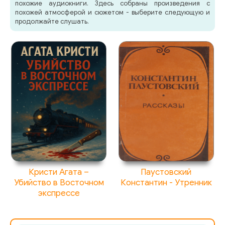
похожие аудиокниги. Здесь собраны произведения с
похожей атмосферой и сюжетом - выберите следующую и
dosto_besy12
продолжайте слушать.
dosto_besy13
dosto_besy14
dosto_besy15
dosto_besy16
dosto_besy17
dosto_besy18
dosto_besy19
Кристи Агата –
Паустовский
dosto_besy20
Убийство в Восточном
Константин - Утренник
экспрессе
dosto_besy21