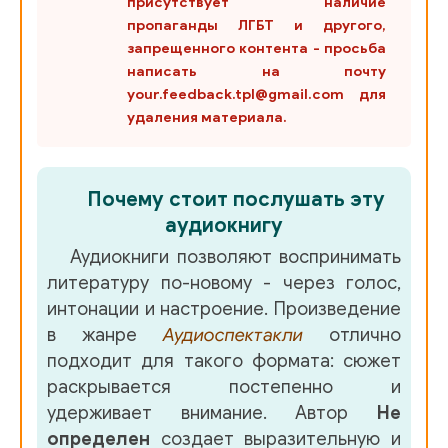
присутствует наличие
пропаганды ЛГБТ и другого,
И_Гончаров_-_Обрыв_15
запрещенного контента - просьба
написать на почту
И_Гончаров_-_Обрыв_16
your.feedback.tpl@gmail.com для
И_Гончаров_-_Обрыв_17
удаления материала.
Пауло Коэльо - Заир
Kohelio-Zair-01
Почему стоит послушать эту
Kohelio-Zair-02
аудиокнигу
Kohelio-Zair-03
Аудиокниги позволяют воспринимать
Kohelio-Zair-04
литературу по-новому - через голос,
интонации и настроение. Произведение
Kohelio-Zair-05
в жанре
Аудиоспектакли
отлично
Kohelio-Zair-06
подходит для такого формата: сюжет
раскрывается постепенно и
Kohelio-Zair-07
удерживает внимание. Автор
Не
Kohelio-Zair-08
определен
создает выразительную и