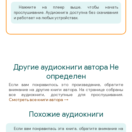
Kohelio-Zair-20
Нажмите на плеер выше, чтобы начать
прослушивание. Аудиокнига доступна без скачивания
Федор Достоевский - Бесы
dosto_besy01
и работает на любых устройствах.
dosto_besy02
dosto_besy03
dosto_besy04
dosto_besy05
Другие аудиокниги автора Не
dosto_besy06
определен
Если вам понравилось это произведение, обратите
dosto_besy07
внимание на другие книги автора. На странице собраны
все аудиокниги, доступные для прослушивания.
dosto_besy08
Смотреть все книги автора →
dosto_besy09
Похожие аудиокниги
dosto_besy10
Если вам понравилась эта книга, обратите внимание на
dosto_besy11