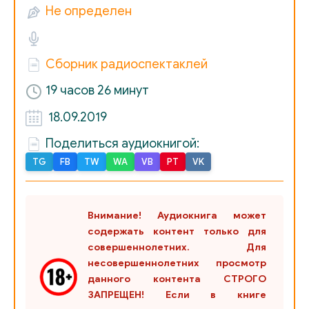
Не определен
И_Гончаров_-_Обрыв_03
И_Гончаров_-_Обрыв_04
Сборник радиоспектаклей
И_Гончаров_-_Обрыв_05
19 часов 26 минут
И_Гончаров_-_Обрыв_06
18.09.2019
И_Гончаров_-_Обрыв_07
Поделиться аудиокнигой:
И_Гончаров_-_Обрыв_08
TG
FB
TW
WA
VB
PT
VK
И_Гончаров_-_Обрыв_09
И_Гончаров_-_Обрыв_10
Внимание! Аудиокнига может
И_Гончаров_-_Обрыв_11
содержать контент только для
совершеннолетних. Для
И_Гончаров_-_Обрыв_12
несовершеннолетних просмотр
данного контента СТРОГО
И_Гончаров_-_Обрыв_13
ЗАПРЕЩЕН! Если в книге
И_Гончаров_-_Обрыв_14