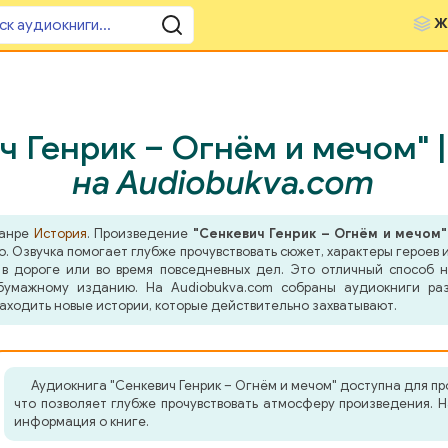
Ж
ч Генрик – Огнём и мечом" 
на Audiobukva.com
жанре
История
. Произведение
"Сенкевич Генрик – Огнём и мечом"
о. Озвучка помогает глубже прочувствовать сюжет, характеры герое
 в дороге или во время повседневных дел. Это отличный способ н
бумажному изданию. На Audiobukva.com собраны аудиокниги ра
аходить новые истории, которые действительно захватывают.
Аудиокнига "Сенкевич Генрик – Огнём и мечом" доступна для п
что позволяет глубже прочувствовать атмосферу произведения. 
информация о книге.