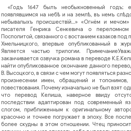
«Годъ 1647 былъ необыкновенный годъ; е
появлявшимся на небѣ и на землѣ, въ немъ слѣд
небывалыхъ происшествій...» «Огнём и мечом
писателя Генрика Сенкевича о переломном
Посполитой, связанного с востанием казаков под
Хмельницкого, впервые опубликованный в жур
Является частью трилогии. ПримечаниеУва
заканчивается озвучка романа в переводе К.Е.Ке
найти опубликованное окончание данного перево
В. Высоцкого, в связи с чем могут появляться ра
произнесении имен, обращений и топонимов,
повествования. Почему изначально не был взят од
что перевод Келиша, наверное ввиду отсут
последствии адаптирован под современный я
слогом, приближенным к оригинальному авторс
красочно и точнее погружает в эпоху. Все пос
более скудны в этом отношении. Чтец приносит