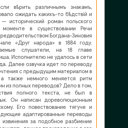
сли вѣрить различнымъ знакамъ,
овало ожидать какихъ-то бѣдствій и
» — исторический роман польского
 моменте в существовании Речи
 предводительством Богдана-Зиновия
нале «Друг народа» в 1884 году.
жаемые слушатели, на 18 главе
лиша. Исполнителю не удалось в сети
да. Далее озвучка идет по переводу
зночтения с предыдущим материалом в
 а также немного меняется ритм
ин из полных переводов? Дело в том,
ствия полного текста, не был в
зык. Он написан дореволюционным
кому. Его повествование тягуче и
ледующие адаптированные переводы
 извинения за подобное разбиение