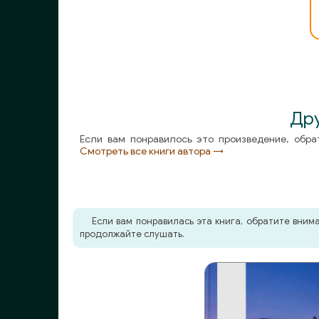
Ognem20_1
Ognem20_2
Ognem21
Ognem22
Дру
Ognem23
Если вам понравилось это произведение, обра
Смотреть все книги автора →
Ognem24
Ognem25
Ognem26
Если вам понравилась эта книга, обратите вни
продолжайте слушать.
Ognem27