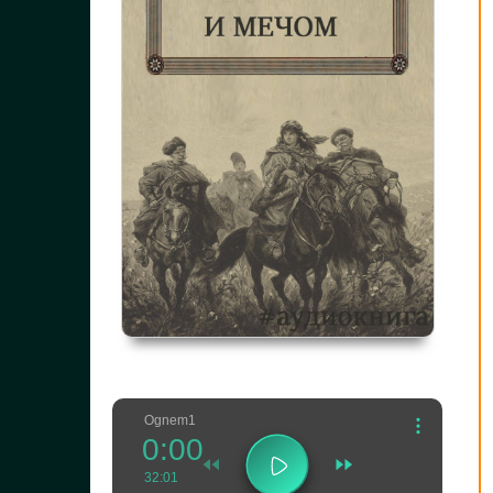
Ognem1
0:00
32:01