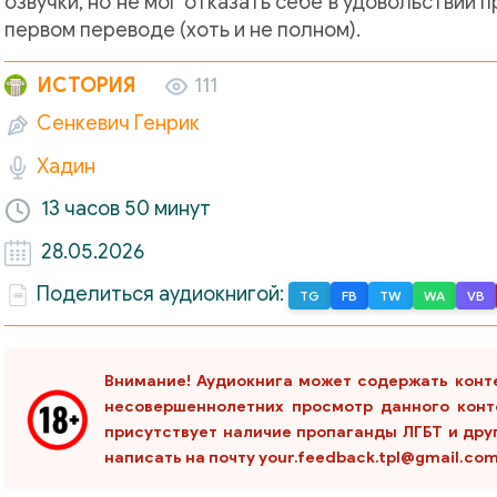
озвучки, но не мог отказать себе в удовольствии 
первом переводе (хоть и не полном).
ИСТОРИЯ
111
Сенкевич Генрик
Хадин
13 часов
50 минут
28.05.2026
Поделиться аудиокнигой:
TG
FB
TW
WA
VB
Внимание! Аудиокнига может содержать конт
несовершеннолетних просмотр данного конт
присутствует наличие пропаганды ЛГБТ и дру
написать на почту your.feedback.tpl@gmail.co