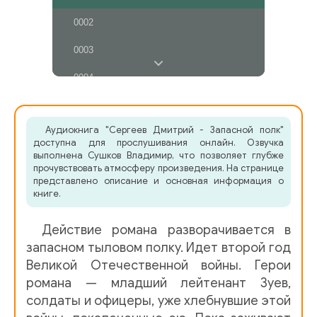
0002
0003
0004
0005
Аудиокнига "Сергеев Дмитрий - Запасной полк"
0006
доступна для прослушивания онлайн. Озвучка
выполнена Сушков Владимир, что позволяет глубже
0007
прочувствовать атмосферу произведения. На странице
представлено описание и основная информация о
0008
книге.
0009
Действие романа разворачивается в
0010
запасном тыловом полку. Идет второй год
Великой Отечественной войны. Герои
0011
романа — младший лейтенант Зуев,
солдаты и офицеры, уже хлебнувшие этой
0012