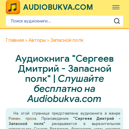
AUDIOBUKVA.COM
Главная
Авторы
Запасной полк
Аудиокнига "Сергеев
Дмитрий - Запасной
полк" |
Слушайте
бесплатно на
Audiobukva.com
На этой странице представлена аудиокнига в жанре
Роман, проза
. Произведение
"Сергеев Дмитрий -
Запасной полк"
раскрывается в выразительном
исполнении Сушков Владимир, благодаря чему история