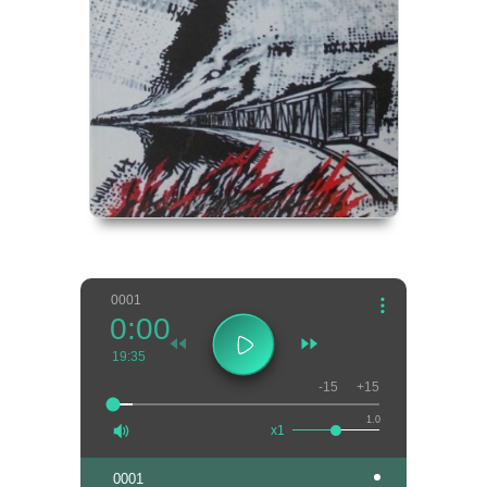
0001
0:00
19:35
-15
+15
1.0
x1
0001