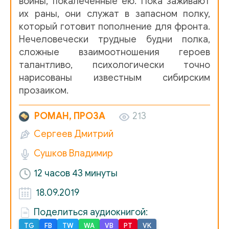
войны, покалеченные ею. Пока заживают
0013
их раны, они служат в запасном полку,
который готовит пополнение для фронта.
0014
Нечеловечески трудные будни полка,
0015
сложные взаимоотношения героев
талантливо, психологически точно
0016
нарисованы известным сибирским
0017
прозаиком.
0018
РОМАН, ПРОЗА
213
0019
Сергеев Дмитрий
0020
Сушков Владимир
0021
12 часов 43 минуты
0022
18.09.2019
0023
Поделиться аудиокнигой:
TG
FB
TW
WA
VB
PT
VK
0024