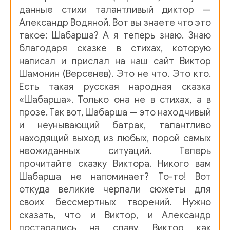
данные стихи талантливый диктор —
Виктор Шамонин-версенев - Шабарша
В. Шамонин-Версе
Александр Водяной. Вот вы знаете что это
такое: Шабарша? А я теперь знаю. Знаю
благодаря сказке в стихах, которую
написал и прислал на наш сайт Виктор
Шамонин (Версенев). Это не что. Это кто.
Есть такая русская народная сказка
«Шабарша». Только она не в стихах, а в
прозе. Так вот, Шабарша — это находчивый
и неунывающий батрак, талантливо
находящий выход из любых, порой самых
неожиданных ситуаций. Теперь
прочитайте сказку Виктора. Никого вам
Шабарша не напоминает? То-то! Вот
откуда великие черпали сюжеты для
своих бессмертных творений. Нужно
сказать, что и Виктор, и Александр
постарались на славу. Виктор как