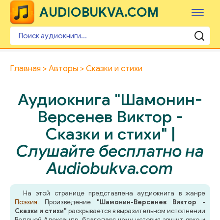
AUDIOBUKVA.COM
Главная
Авторы
Сказки и стихи
Аудиокнига "Шамонин-
Версенев Виктор -
Сказки и стихи" |
Слушайте бесплатно на
Audiobukva.com
На этой странице представлена аудиокнига в жанре
Поэзия
. Произведение
"Шамонин-Версенев Виктор -
Сказки и стихи"
раскрывается в выразительном исполнении
Водяной Александр, благодаря чему история звучит ярко и