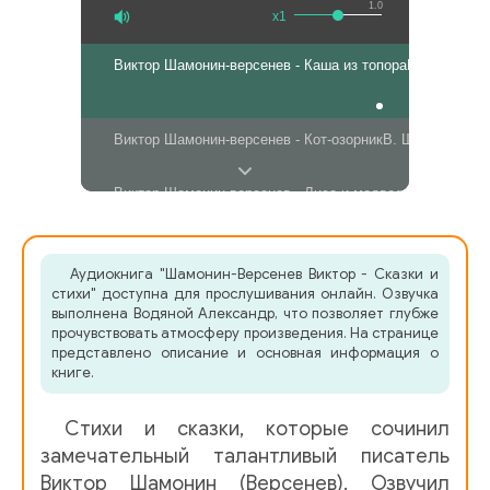
1.0
x1
Виктор Шамонин-версенев - Каша из топора
В. Шамонин-
Виктор Шамонин-версенев - Кот-озорник
В. Шамонин-Верс
Виктор Шамонин-версенев - Лиса и медведь
Лиса и Мед
Виктор Шамонин-версенев - Стихотворения
В. Шамонин-
Аудиокнига "Шамонин-Версенев Виктор - Сказки и
стихи" доступна для прослушивания онлайн. Озвучка
В. Шамонин-Версенев. На лугу серебряные кони - чит. 
выполнена Водяной Александр, что позволяет глубже
прочувствовать атмосферу произведения. На странице
представлено описание и основная информация о
В. Шамонин-Версенев. Припаду я к ручью звенящему - 
книге.
Виктор Шамонин-версенев - Трусливыи? заяц
В. Шамонин
Стихи и сказки, которые сочинил
замечательный талантливый писатель
Виктор Шамонин-версенев - Фома и черт
В. Шамонин-Вер
Виктор Шамонин (Версенев). Озвучил