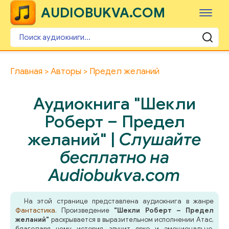
AUDIOBUKVA.COM
Главная
Авторы
Предел желаний
Аудиокнига "Шекли
Роберт – Предел
желаний" |
Слушайте
бесплатно на
Audiobukva.com
На этой странице представлена аудиокнига в жанре
Фантастика
. Произведение
"Шекли Роберт – Предел
желаний"
раскрывается в выразительном исполнении Атас,
благодаря чему история звучит ярко и эмоционально.