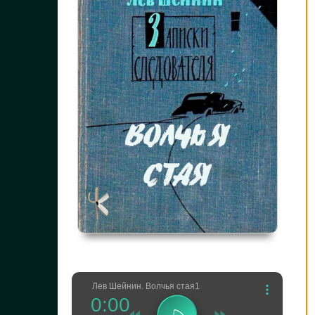
Лев Шейнин. Волчья стая1
0:00