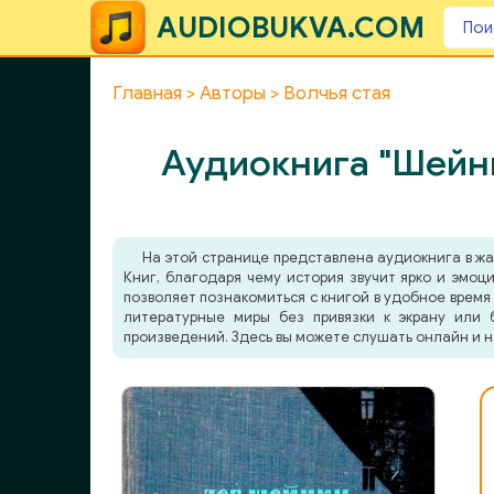
AUDIOBUKVA.COM
Главная
Авторы
Волчья стая
Аудиокнига "Шейни
На этой странице представлена аудиокнига в ж
Книг, благодаря чему история звучит ярко и эмоц
позволяет познакомиться с книгой в удобное время 
литературные миры без привязки к экрану или 
произведений. Здесь вы можете слушать онлайн и н