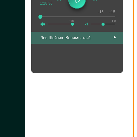
1:28:36
-15
+15
100
1.0
x1
Лев Шейнин. Волчья стая1