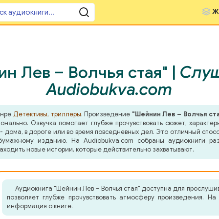
Ж
н Лев – Волчья стая" |
Слуш
Audiobukva.com
анре
Детективы, триллеры
. Произведение
"Шейнин Лев – Волчья ст
ионально. Озвучка помогает глубже прочувствовать сюжет, характ
- дома, в дороге или во время повседневных дел. Это отличный спосо
бумажному изданию. На Audiobukva.com собраны аудиокниги ра
аходить новые истории, которые действительно захватывают.
Аудиокнига "Шейнин Лев – Волчья стая" доступна для прослушив
позволяет глубже прочувствовать атмосферу произведения. На
информация о книге.