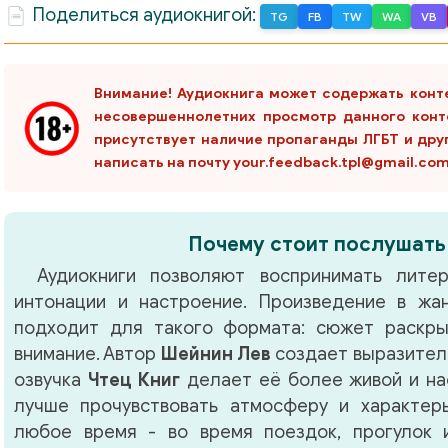
Поделиться аудиокнигой:
TG
FB
TW
WA
VB
Внимание! Аудиокнига может содержать конт
несовершеннолетних просмотр данного конт
присутствует наличие пропаганды ЛГБТ и дру
написать на почту your.feedback.tpl@gmail.co
Почему стоит послушать
Аудиокниги позволяют воспринимать литер
интонации и настроение. Произведение в ж
подходит для такого формата: сюжет раскры
внимание. Автор
Шейнин Лев
создает выразител
озвучка
Чтец Книг
делает её более живой и на
лучше прочувствовать атмосферу и характер
любое время - во время поездок, прогулок 