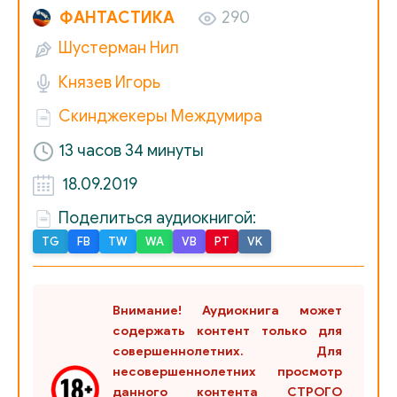
017 EVERWILD
ФАНТАСТИКА
290
018 EVERWILD
Шустерман Нил
Князев Игорь
019 EVERWILD
Скинджекеры Междумира
020 EVERWILD
13 часов 34 минуты
021 EVERWILD
18.09.2019
022 EVERWILD
Поделиться аудиокнигой:
023 EVERWILD
TG
FB
TW
WA
VB
PT
VK
024 EVERWILD
025 EVERWILD
Внимание! Аудиокнига может
026 EVERWILD
содержать контент только для
совершеннолетних. Для
027 EVERWILD
несовершеннолетних просмотр
028 EVERWILD
данного контента СТРОГО