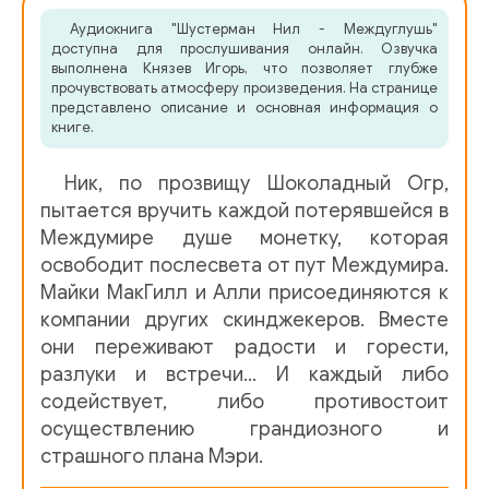
Аудиокнига "Шустерман Нил - Междуглушь"
006 EVERWILD
доступна для прослушивания онлайн. Озвучка
выполнена Князев Игорь, что позволяет глубже
007 EVERWILD
прочувствовать атмосферу произведения. На странице
представлено описание и основная информация о
008 EVERWILD
книге.
009 EVERWILD
Ник, по прозвищу Шоколадный Огр,
010 EVERWILD
пытается вручить каждой потерявшейся в
Междумире душе монетку, которая
011 EVERWILD
освободит послесвета от пут Междумира.
Майки МакГилл и Алли присоединяются к
012 EVERWILD
компании других скинджекеров. Вместе
013 EVERWILD
они переживают радости и горести,
разлуки и встречи… И каждый либо
014 EVERWILD
содействует, либо противостоит
015 EVERWILD
осуществлению грандиозного и
страшного плана Мэри.
016 EVERWILD