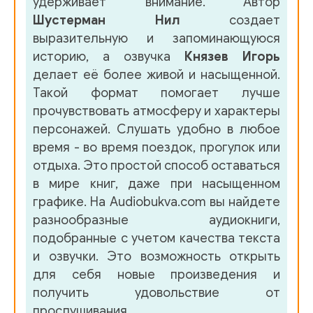
удерживает внимание. Автор
040 EVERWILD
Шустерман Нил
создает
041 EVERWILD
выразительную и запоминающуюся
историю, а озвучка
Князев Игорь
042 EVERWILD
делает её более живой и насыщенной.
043 EVERWILD
Такой формат помогает лучше
прочувствовать атмосферу и характеры
044 EVERWILD
персонажей. Слушать удобно в любое
045 EVERWILD
время - во время поездок, прогулок или
отдыха. Это простой способ оставаться
046 EVERWILD
в мире книг, даже при насыщенном
047 EVERWILD
графике. На Audiobukva.com вы найдете
разнообразные аудиокниги,
048 EVERWILD
подобранные с учетом качества текста
049 EVERWILD
и озвучки. Это возможность открыть
для себя новые произведения и
050 EVERWILD
получить удовольствие от
051 EVERWILD
прослушивания.