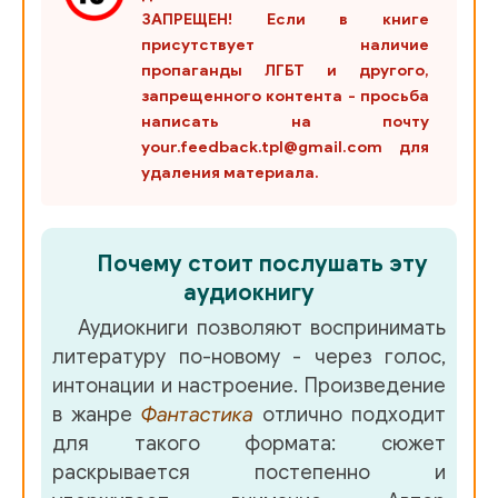
ЗАПРЕЩЕН! Если в книге
029 EVERWILD
присутствует наличие
пропаганды ЛГБТ и другого,
030 EVERWILD
запрещенного контента - просьба
написать на почту
031 EVERWILD
your.feedback.tpl@gmail.com для
032 EVERWILD
удаления материала.
033 EVERWILD
034 EVERWILD
Почему стоит послушать эту
аудиокнигу
035 EVERWILD
Аудиокниги позволяют воспринимать
036 EVERWILD
литературу по-новому - через голос,
037 EVERWILD
интонации и настроение. Произведение
в жанре
Фантастика
отлично подходит
038 EVERWILD
для такого формата: сюжет
039 EVERWILD
раскрывается постепенно и