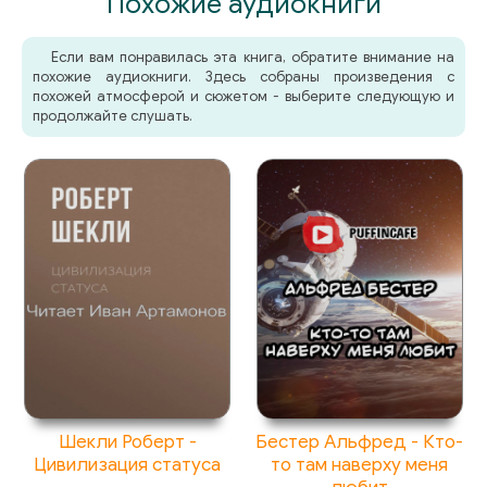
Похожие аудиокниги
063 EVERWILD
Если вам понравилась эта книга, обратите внимание на
064 EVERWILD
похожие аудиокниги. Здесь собраны произведения с
похожей атмосферой и сюжетом - выберите следующую и
065 EVERWILD
продолжайте слушать.
066 EVERWILD
067 EVERWILD
068 EVERWILD
069 EVERWILD
070 EVERWILD
071 EVERWILD
072 EVERWILD
073 EVERWILD
Шекли Роберт -
Бестер Альфред - Кто-
Цивилизация статуса
то там наверху меня
074 EVERWILD