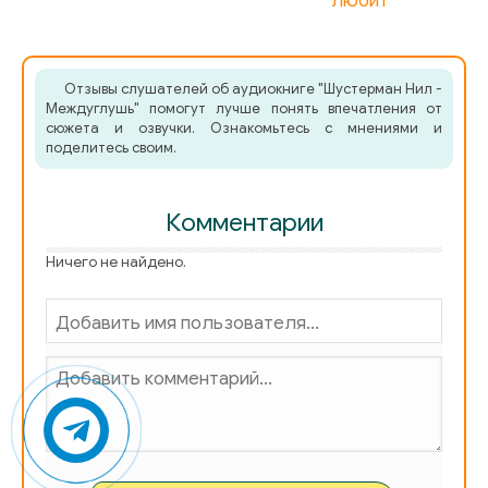
любит
075 EVERWILD
076 EVERWILD
Отзывы слушателей об аудиокниге "Шустерман Нил -
Междуглушь" помогут лучше понять впечатления от
077 EVERWILD
сюжета и озвучки. Ознакомьтесь с мнениями и
поделитесь своим.
078 EVERWILD
079 EVERWILD
Комментарии
080 EVERWILD
Ничего не найдено.
081 EVERWILD
082 EVERWILD
083 EVERWILD
084 EVERWILD
085 EVERWILD