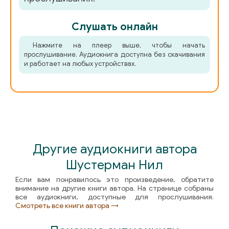
052 EVERWILD
Слушать онлайн
053 EVERWILD
Нажмите на плеер выше, чтобы начать
прослушивание. Аудиокнига доступна без скачивания
054 EVERWILD
и работает на любых устройствах.
055 EVERWILD
056 EVERWILD
057 EVERWILD
058 EVERWILD
Другие аудиокниги автора
059 EVERWILD
Шустерман Нил
060 EVERWILD
Если вам понравилось это произведение, обратите
внимание на другие книги автора. На странице собраны
061 EVERWILD
все аудиокниги, доступные для прослушивания.
Смотреть все книги автора →
062 EVERWILD