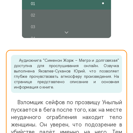
01
02
03
04
05
Аудиокнига "Сименон Жорж – Мегрэ и долговязая"
06
доступна для прослушивания онлайн. Озвучка
выполнена Яковлев-Суханов Юрий, что позволяет
07
глубже прочувствовать атмосферу произведения. На
странице представлено описание и основная
информация о книге.
Взломщик сейфов по прозвищу Унылый
пускается в бега после того, как на месте
неудачного ограбления находит тело
женщины. Он уверен, что подозрение в
убийстве падёт именно на него. Тем