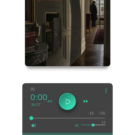
01
0:00
39:27
-15
+15
1.0
x1