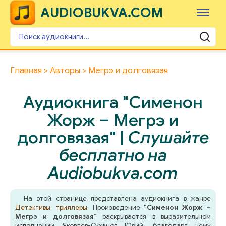
AUDIOBUKVA.COM
Главная
Авторы
Мегрэ и долговязая
Аудиокнига "Сименон
Жорж – Мегрэ и
долговязая" |
Слушайте
бесплатно на
Audiobukva.com
На этой странице представлена аудиокнига в жанре
Детективы, триллеры
. Произведение
"Сименон Жорж –
Мегрэ и долговязая"
раскрывается в выразительном
исполнении Яковлев-Суханов Юрий, благодаря чему