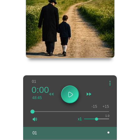
01
0:00
48:45
-15
+15
1.0
x1
01