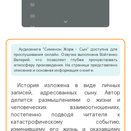
02
03
04
05
Аудиокнига "Сименон Жорж - Сын" доступна для
06
прослушивания онлайн. Озвучка выполнена Войтенко
Валерий, что позволяет глубже прочувствовать
07
атмосферу произведения. На странице представлено
описание и основная информация о книге.
08
История изложена в виде личных
09
записей, адресованных сыну. Автор
10
делится размышлениями о жизни и
человеческих взаимоотношениях,
11
постепенно подводя читателя к
12
катастрофическому событию,
изменившему его жизнь и оказавшему
13