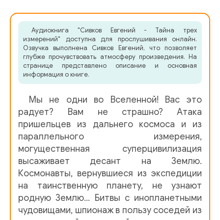
05
Аудиокнига "Сивков Евгений - Тайна трех
06
измерений" доступна для прослушивания онлайн.
Озвучка выполнена Сивков Евгений, что позволяет
07
глубже прочувствовать атмосферу произведения. На
странице представлено описание и основная
08
информация о книге.
09
Мы не одни во Вселенной! Вас это
10
радует? Вам не страшно? Атака
пришельцев из дальнего космоса и из
11
параллельного измерения,
могущественная суперцивилизация
12
высаживает десант на Землю.
13
Космонавты, вернувшиеся из экспедиции
на таинственную планету, не узнают
14
родную Землю… Битвы с инопланетными
15
чудовищами, шпионаж в пользу соседей из