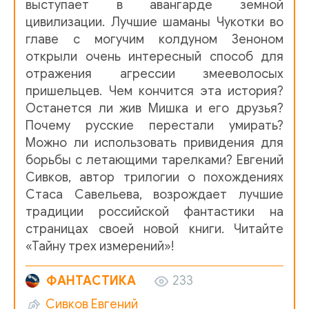
выступает в авангарде земной
28
цивилизации. Лучшие шаманы Чукотки во
главе с могучим колдуном Зеноном
29
открыли очень интересный способ для
отражения агрессии змееволосых
30
пришельцев. Чем кончится эта история?
31
Останется ли жив Мишка и его друзья?
Почему русские перестали умирать?
32
Можно ли использовать привидения для
33
борьбы с летающими тарелками? Евгений
Сивков, автор трилогии о похождениях
34
Стаса Савельева, возрождает лучшие
35
традиции российской фантастики на
страницах своей новой книги. Читайте
36
«Тайну трех измерений»!
37
ФАНТАСТИКА
233
38
Сивков Евгений