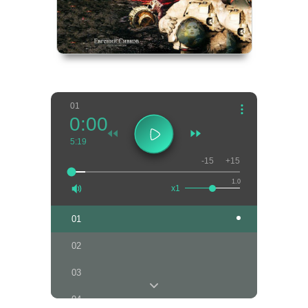
01
0:00
5:19
-15
+15
1.0
x1
01
02
03
04