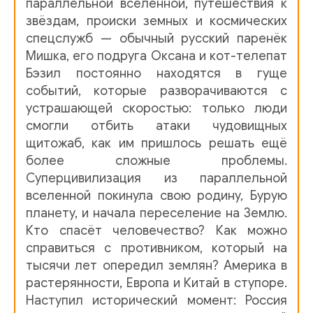
параллельной вселенной, путешествия к
16
звёздам, происки земных и космических
17
спецслужб — обычный русский паренёк
Мишка, его подруга Оксана и кот-телепат
18
Бэзил постоянно находятся в гуще
19
событий, которые разворачиваются с
устрашающей скоростью: только люди
20
смогли отбить атаки чудовищных
щитожаб, как им пришлось решать ещё
21
более сложные проблемы.
22
Суперцивилизация из параллельной
вселенной покинула свою родину, Бурую
23
планету, и начала переселение на Землю.
24
Кто спасёт человечество? Как можно
справиться с противником, который на
25
тысячи лет опередил землян? Америка в
26
растерянности, Европа и Китай в ступоре.
Наступил исторический момент: Россия
27