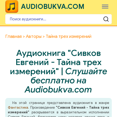
AUDIOBUKVA.COM
Главная
Авторы
Тайна трех измерений
Аудиокнига "Сивков
Евгений - Тайна трех
измерений" |
Слушайте
бесплатно на
Audiobukva.com
На этой странице представлена аудиокнига в жанре
Фантастика
. Произведение
"Сивков Евгений - Тайна трех
измерений"
раскрывается в выразительном исполнении
Сивков Евгений, благодаря чему история звучит ярко и