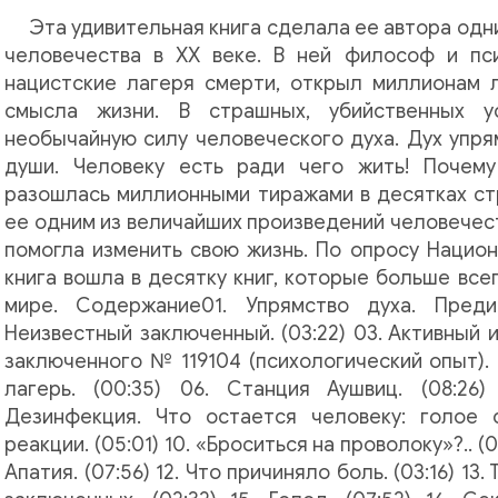
Эта удивительная книга сделала ее автора одн
человечества в XX веке. В ней философ и пс
нацистские лагеря смерти, открыл миллионам 
смысла жизни. В страшных, убийственных у
необычайную силу человеческого духа. Дух упря
души. Человеку есть ради чего жить! Почему
разошлась миллионными тиражами в десятках ст
ее одним из величайших произведений человечес
помогла изменить свою жизнь. По опросу Нацио
книга вошла в десятку книг, которые больше все
мире. Содержание01. Упрямство духа. Предис
Неизвестный заключенный. (03:22) 03. Активный и
заключенного № 119104 (психологический опыт). 
лагерь. (00:35) 06. Станция Аушвиц. (08:26) 
Дезинфекция. Что остается человеку: голое с
реакции. (05:01) 10. «Броситься на проволоку»?.. (0
Апатия. (07:56) 12. Что причиняло боль. (03:16) 13.