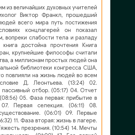
им из величайших духовных учителей
ихолог Виктор Франкл, прошедший
людей всего мира путь постижения
словиях концлагерей он показал
м, вопреки слабости тела и разладу
 книга достойна прочтения Книга
ран, крупнейшие философы считали
тва, а миллионам простых людей она
нальной библиотеки конгресса США,
го повлияли на жизнь людей во всем
ловие Д. Леонтьева. (13:24) 02.
 пассивный отбор. (05:17) 04. Отчет
(08:56) 05. Фаза первая: прибытие в
07. Первая селекция. (06:11) 08.
уществование. (06:01) 09. Первые
6:32) 11. Фаза вторая: жизнь в лагере.
 Тяжесть презрения. (10:54) 14. Мечты