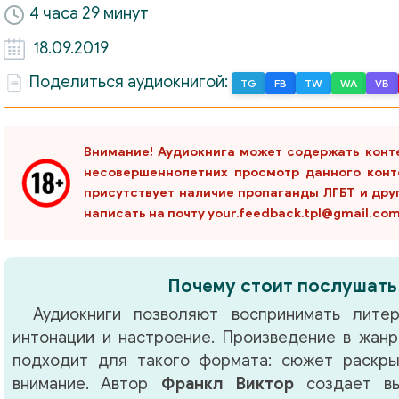
4 часа 29 минут
18.09.2019
Поделиться аудиокнигой:
TG
FB
TW
WA
VB
Внимание! Аудиокнига может содержать конт
несовершеннолетних просмотр данного конт
присутствует наличие пропаганды ЛГБТ и дру
написать на почту your.feedback.tpl@gmail.co
Почему стоит послушать
Аудиокниги позволяют воспринимать литер
интонации и настроение. Произведение в жан
подходит для такого формата: сюжет раскры
внимание. Автор
Франкл Виктор
создает вы