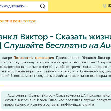
Ж
олог в концлагере
нкл Виктор - Сказать жизн
|
Слушайте бесплатно на Au
 в жанре
Психология, философия
. Произведение
"Франкл Виктор
лег, благодаря чему история звучит ярко и эмоционально. Озвучка
воляет познакомиться с книгой в удобное время - дома, в дороге и
ые литературные миры без привязки к экрану или бумажному издан
дений. Здесь вы можете слушать онлайн и находить новые истории, 
Аудиокнига "Франкл Виктор - Сказать жизни ДА! Психолог в к
Озвучка выполнена Исаев Олег, что позволяет глубже прочувс
представлено описание и основная информация о книге.