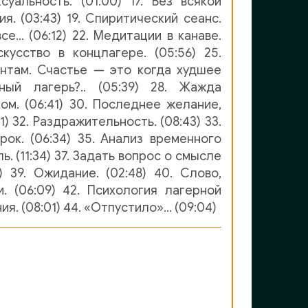
ксуальность. (01:00) 17. Без всякой
я. (03:43) 19. Спиритический сеанс.
 все… (06:12) 22. Медитации в канаве.
скусство в концлагере. (05:56) 25.
антам. Счастье — это когда худшее
ный лагерь?.. (05:39) 28. Жажда
ом. (06:41) 30. Последнее желание,
1) 32. Раздражительность. (08:43) 33.
рок. (06:34) 35. Анализ временного
ь. (11:34) 37. Задать вопрос о смысле
0) 39. Ожидание. (02:48) 40. Слово,
и. (06:09) 42. Психология лагерной
ия. (08:01) 44. «Отпустило»… (09:04)