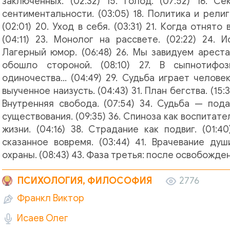
заключенных. (02:32) 15. Голод. (07:52) 16. Се
сентиментальности. (03:05) 18. Политика и религи
(02:01) 20. Уход в себя. (03:31) 21. Когда отнято
(04:11) 23. Монолог на рассвете. (02:22) 24. И
Лагерный юмор. (06:48) 26. Мы завидуем арест
обошло стороной. (08:10) 27. В сыпнотифоз
одиночества… (04:49) 29. Судьба играет человек
выученное наизусть. (04:43) 31. План бегства. (15:3
Внутренняя свобода. (07:54) 34. Судьба — пода
существования. (09:35) 36. Спиноза как воспитател
жизни. (04:16) 38. Страдание как подвиг. (01:4
сказанное вовремя. (03:44) 41. Врачевание душ
охраны. (08:43) 43. Фаза третья: после освобожден
ПСИХОЛОГИЯ, ФИЛОСОФИЯ
2776
Франкл Виктор
Исаев Олег